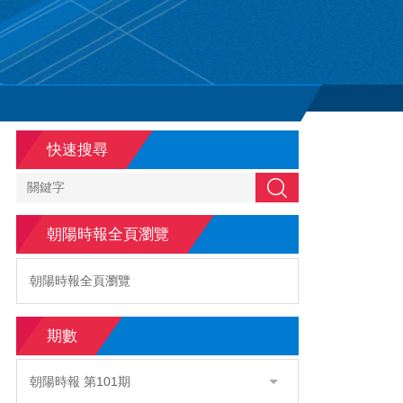
快速搜尋
搜尋
朝陽時報全頁瀏覽
朝陽時報全頁瀏覽
期數
朝陽時報 第101期