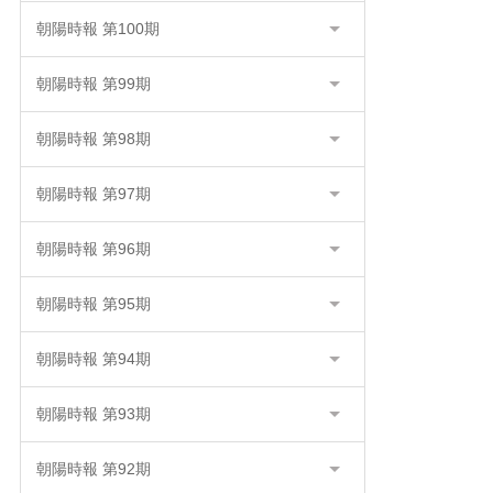
朝陽時報 第100期
朝陽時報 第99期
朝陽時報 第98期
朝陽時報 第97期
朝陽時報 第96期
朝陽時報 第95期
朝陽時報 第94期
朝陽時報 第93期
朝陽時報 第92期