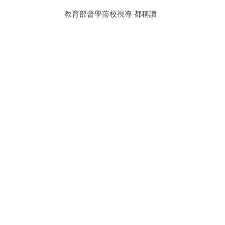
教育部督學蒞校視導 都稱讚