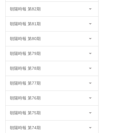
朝陽時報 第82期
朝陽時報 第81期
朝陽時報 第80期
朝陽時報 第79期
朝陽時報 第78期
朝陽時報 第77期
朝陽時報 第76期
朝陽時報 第75期
朝陽時報 第74期