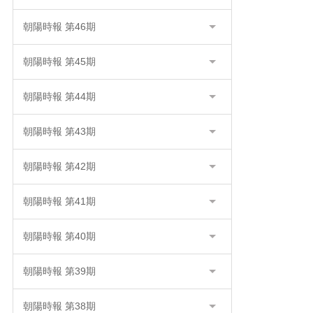
朝陽時報 第46期
朝陽時報 第45期
朝陽時報 第44期
朝陽時報 第43期
朝陽時報 第42期
朝陽時報 第41期
朝陽時報 第40期
朝陽時報 第39期
朝陽時報 第38期