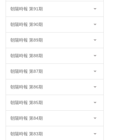
朝陽時報 第91期
朝陽時報 第90期
朝陽時報 第89期
朝陽時報 第88期
朝陽時報 第87期
朝陽時報 第86期
朝陽時報 第85期
朝陽時報 第84期
朝陽時報 第83期