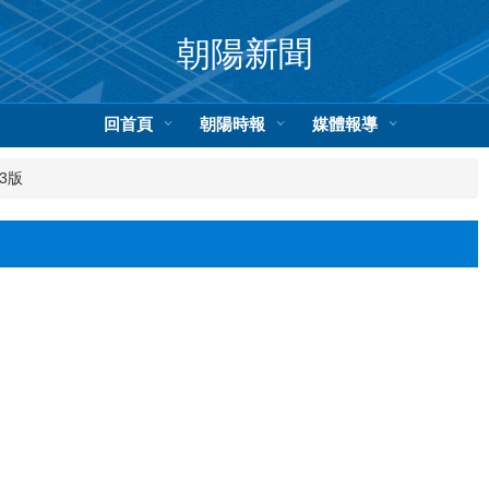
朝陽新聞
回首頁
朝陽時報
媒體報導
3版