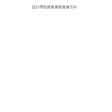
設計學院推薦暑期進修方向