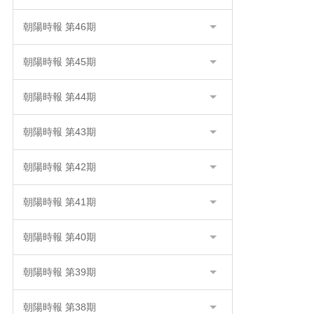
朝陽時報 第46期
朝陽時報 第45期
朝陽時報 第44期
朝陽時報 第43期
朝陽時報 第42期
朝陽時報 第41期
朝陽時報 第40期
朝陽時報 第39期
朝陽時報 第38期