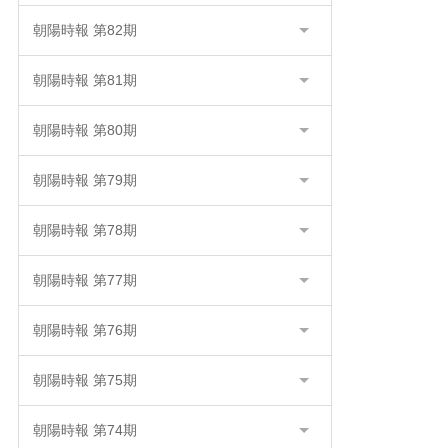
朝陽時報 第82期
朝陽時報 第81期
朝陽時報 第80期
朝陽時報 第79期
朝陽時報 第78期
朝陽時報 第77期
朝陽時報 第76期
朝陽時報 第75期
朝陽時報 第74期