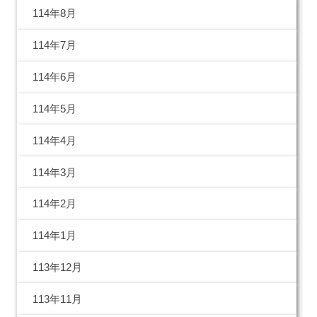
114年8月
114年7月
114年6月
114年5月
114年4月
114年3月
114年2月
114年1月
113年12月
113年11月