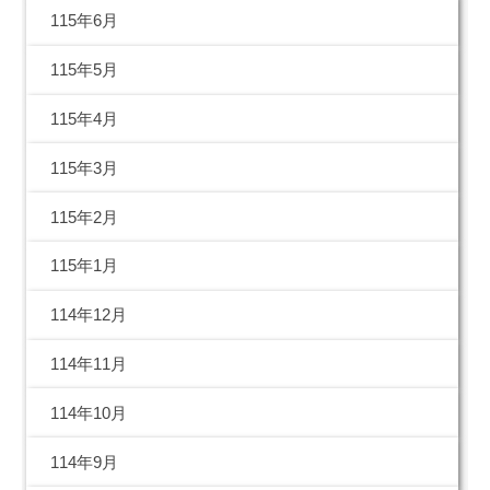
115年6月
115年5月
115年4月
115年3月
115年2月
115年1月
114年12月
114年11月
114年10月
114年9月