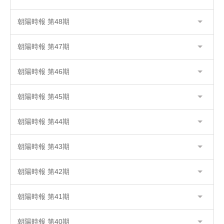
朝陽時報 第48期
朝陽時報 第47期
朝陽時報 第46期
朝陽時報 第45期
朝陽時報 第44期
朝陽時報 第43期
朝陽時報 第42期
朝陽時報 第41期
朝陽時報 第40期