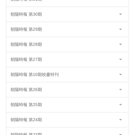
朝陽時報 第30期
朝陽時報 第29期
朝陽時報 第28期
朝陽時報 第27期
朝陽時報 第10期校慶特刊
朝陽時報 第26期
朝陽時報 第25期
朝陽時報 第24期
朝陽時報 第23期