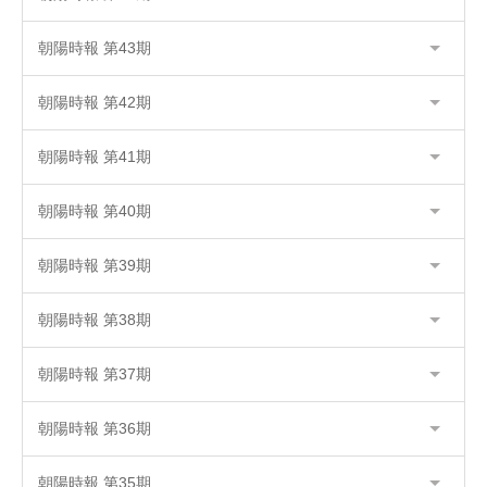
朝陽時報 第43期
朝陽時報 第42期
朝陽時報 第41期
朝陽時報 第40期
朝陽時報 第39期
朝陽時報 第38期
朝陽時報 第37期
朝陽時報 第36期
朝陽時報 第35期