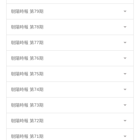
朝陽時報 第79期
朝陽時報 第78期
朝陽時報 第77期
朝陽時報 第76期
朝陽時報 第75期
朝陽時報 第74期
朝陽時報 第73期
朝陽時報 第72期
朝陽時報 第71期