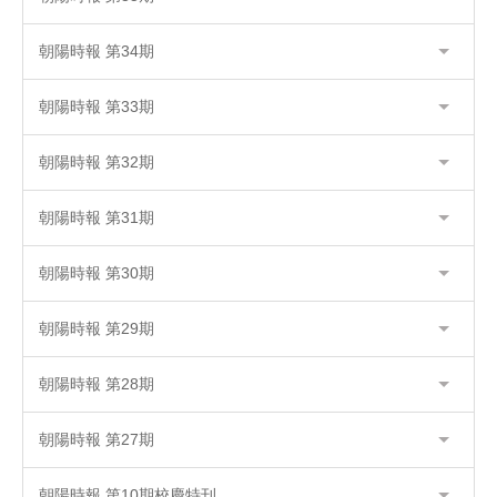
朝陽時報 第34期
朝陽時報 第33期
朝陽時報 第32期
朝陽時報 第31期
朝陽時報 第30期
朝陽時報 第29期
朝陽時報 第28期
朝陽時報 第27期
朝陽時報 第10期校慶特刊