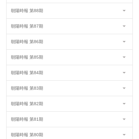
朝陽時報 第88期
朝陽時報 第87期
朝陽時報 第86期
朝陽時報 第85期
朝陽時報 第84期
朝陽時報 第83期
朝陽時報 第82期
朝陽時報 第81期
朝陽時報 第80期