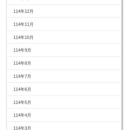
114年12月
114年11月
114年10月
114年9月
114年8月
114年7月
114年6月
114年5月
114年4月
114年3月