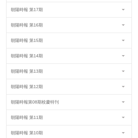
朝陽時報 第17期
朝陽時報 第16期
朝陽時報 第15期
朝陽時報 第14期
朝陽時報 第13期
朝陽時報 第12期
朝陽時報第08期校慶特刊
朝陽時報 第11期
朝陽時報 第10期