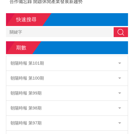
合作備忘錄 開啟休閒產業發展新趨勢
快速搜尋
搜尋
期數
朝陽時報 第101期
朝陽時報 第100期
朝陽時報 第99期
朝陽時報 第98期
朝陽時報 第97期