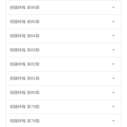
朝陽時報 第86期
朝陽時報 第85期
朝陽時報 第84期
朝陽時報 第83期
朝陽時報 第82期
朝陽時報 第81期
朝陽時報 第80期
朝陽時報 第79期
朝陽時報 第78期