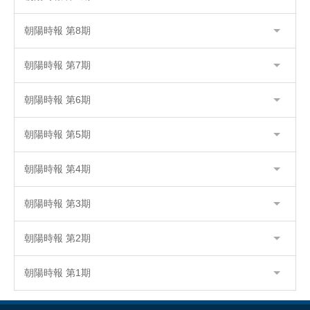
朝陽時報 第8期
朝陽時報 第7期
朝陽時報 第6期
朝陽時報 第5期
朝陽時報 第4期
朝陽時報 第3期
朝陽時報 第2期
朝陽時報 第1期