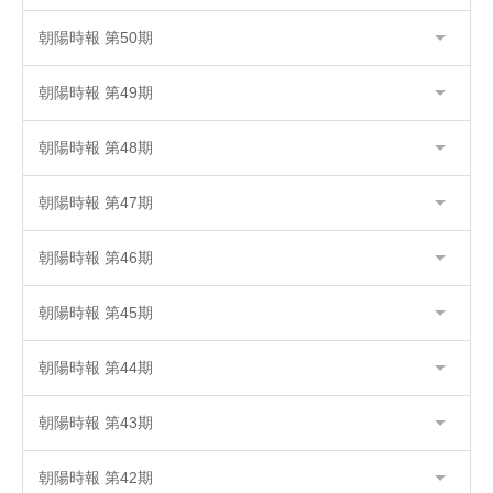
朝陽時報 第50期
朝陽時報 第49期
朝陽時報 第48期
朝陽時報 第47期
朝陽時報 第46期
朝陽時報 第45期
朝陽時報 第44期
朝陽時報 第43期
朝陽時報 第42期