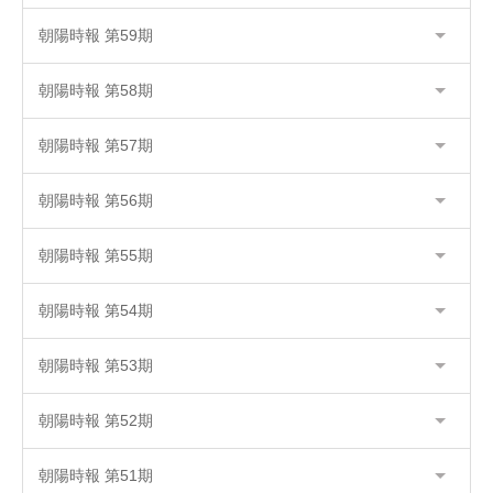
朝陽時報 第59期
朝陽時報 第58期
朝陽時報 第57期
朝陽時報 第56期
朝陽時報 第55期
朝陽時報 第54期
朝陽時報 第53期
朝陽時報 第52期
朝陽時報 第51期