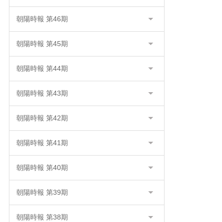
朝陽時報 第46期
朝陽時報 第45期
朝陽時報 第44期
朝陽時報 第43期
朝陽時報 第42期
朝陽時報 第41期
朝陽時報 第40期
朝陽時報 第39期
朝陽時報 第38期