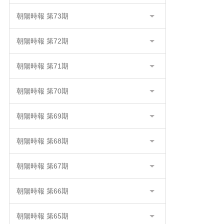
朝陽時報 第73期
朝陽時報 第72期
朝陽時報 第71期
朝陽時報 第70期
朝陽時報 第69期
朝陽時報 第68期
朝陽時報 第67期
朝陽時報 第66期
朝陽時報 第65期