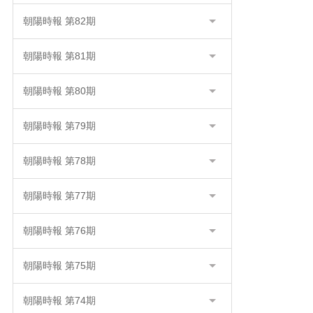
朝陽時報 第82期
朝陽時報 第81期
朝陽時報 第80期
朝陽時報 第79期
朝陽時報 第78期
朝陽時報 第77期
朝陽時報 第76期
朝陽時報 第75期
朝陽時報 第74期