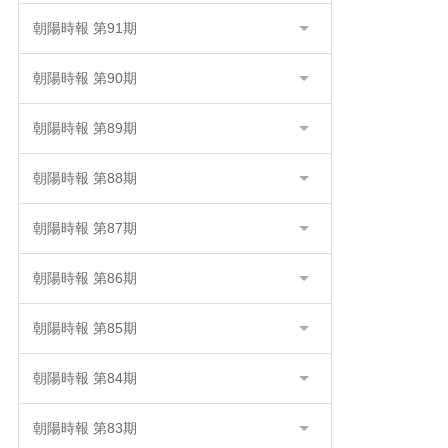
朝陽時報 第91期
朝陽時報 第90期
朝陽時報 第89期
朝陽時報 第88期
朝陽時報 第87期
朝陽時報 第86期
朝陽時報 第85期
朝陽時報 第84期
朝陽時報 第83期