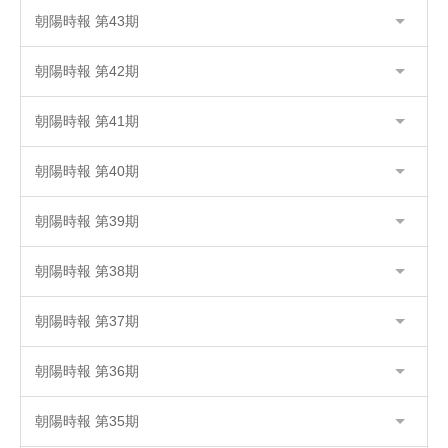
朝陽時報 第43期
朝陽時報 第42期
朝陽時報 第41期
朝陽時報 第40期
朝陽時報 第39期
朝陽時報 第38期
朝陽時報 第37期
朝陽時報 第36期
朝陽時報 第35期