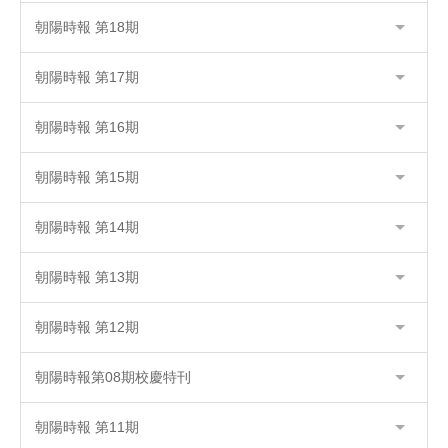
朝陽時報 第18期
朝陽時報 第17期
朝陽時報 第16期
朝陽時報 第15期
朝陽時報 第14期
朝陽時報 第13期
朝陽時報 第12期
朝陽時報第08期校慶特刊
朝陽時報 第11期