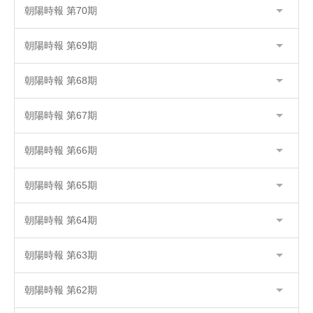
朝陽時報 第70期
朝陽時報 第69期
朝陽時報 第68期
朝陽時報 第67期
朝陽時報 第66期
朝陽時報 第65期
朝陽時報 第64期
朝陽時報 第63期
朝陽時報 第62期