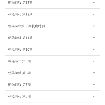
朝陽時報 第13期
朝陽時報 第12期
朝陽時報第08期校慶特刊
朝陽時報 第11期
朝陽時報 第10期
朝陽時報 第9期
朝陽時報 第8期
朝陽時報 第7期
朝陽時報 第6期