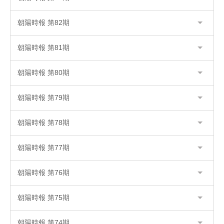
朝陽時報 第82期
朝陽時報 第81期
朝陽時報 第80期
朝陽時報 第79期
朝陽時報 第78期
朝陽時報 第77期
朝陽時報 第76期
朝陽時報 第75期
朝陽時報 第74期