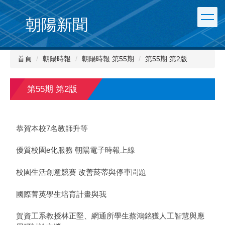
朝陽新聞
首頁
朝陽時報
朝陽時報 第55期
第55期 第2版
第55期 第2版
恭賀本校7名教師升等
優質校園e化服務 朝陽電子時報上線
校園生活創意競賽 改善菸蒂與停車問題
國際菁英學生培育計畫與我
賀資工系教授林正堅、網通所學生蔡鴻銘獲人工智慧與應