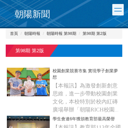
朝陽新聞
首頁
朝陽時報
朝陽時報 第98期
第98期 第2版
第98期 第2版
校園創業競賽市集 實現學子創業夢
想
【本報訊】為激發創新創意
思維，進一步帶動校園創業
文化，本校特別於校內紅磚
廣場舉辦「朝陽RICH校園創
業競賽擺攤體驗」，共遴選
學生會連6年獲頒教育部最高榮譽
19組跨系學生創業團隊，推
【本報訊】教育部113年全國