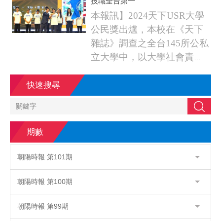
力推動永續發展目標，彰顯
技職全台第一
在大學治理、環境保護及社
本報訊】2024天下USR大學
會責任之綜合性影響力，展
公民獎出爐，本校在《天下
現實踐SDGs之傑出成果，獲
雜誌》調查之全台145所公私
頒永續報告書楷...
立大學中，以大學社會責任
實踐計畫(USR)的傑出成
果，名列私立技職全台第
快速搜尋
一，展現亮眼的績效。
搜尋
天下USR大學公民獎為國
內具權威之USR調查之一，
期數
主要參考英國...
朝陽時報 第101期
朝陽時報 第100期
朝陽時報 第99期