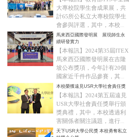
出皮革永生花、動漫公仔、
大專校院學生會成果展，共
馬卡龍、翡翠飾品、服飾自
計65所公私立大專校院學生
創品牌等多元產品，透過市
會參與評選，其中，本校第
集銷售進行創業體驗...
30屆學生會榮獲最高榮譽全
馬來西亞國際發明展 展現師生永
能滿貫獎及最佳人氣獎，為
續研發實力
全台大專校院唯一連續6年獲
【本報訊】2024第35屆ITEX
頒教育部最高榮譽，備受肯
馬來西亞國際發明展在吉隆
定。
坡公布獎項，今年計有20個
學生會會長楊雅琇表示，
國家近千件作品參賽，其
由於獲得...
中，本校4件參賽作品全數獲
本校榮獲遠見USR大學社會責任獎
獎，勇奪2金2銀1特別獎的好
【本報訊】2024第五屆遠見
成績，展現師生豐沛的研發
USR大學社會責任獎舉行頒
實力。校長鄭道明表示，師
獎典禮，其中，本校透過利
生發明作品在國際發明展上
害關係者關注議題，進行氣
嶄露頭角...
候變遷及財務相關揭露，致
天下USR大學公民獎 本校勇奪私立