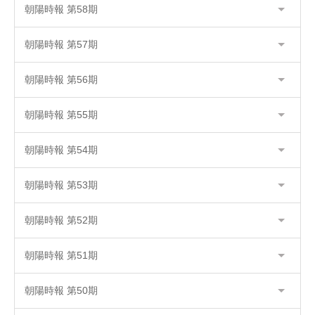
朝陽時報 第58期
朝陽時報 第57期
朝陽時報 第56期
朝陽時報 第55期
朝陽時報 第54期
朝陽時報 第53期
朝陽時報 第52期
朝陽時報 第51期
朝陽時報 第50期