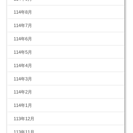
114年8月
114年7月
114年6月
114年5月
114年4月
114年3月
114年2月
114年1月
113年12月
113年11月