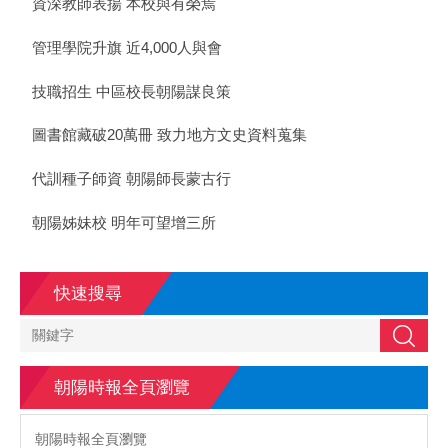
資深教師表揚 本校與有榮焉
管理學院升旗 近4,000人與會
技職招生 中區校長朝陽謀良策
圖書館藏破20萬冊 致力地方文史資料蒐集
代訓種子師資 朝陽師長蒙古行
朝陽姊妹校 明年可望增三所
快速搜尋
搜尋
朝陽時報全頁瀏覽
朝陽時報全頁瀏覽