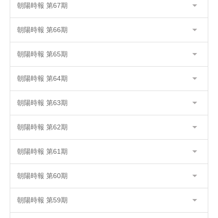
朝陽時報 第67期
朝陽時報 第66期
朝陽時報 第65期
朝陽時報 第64期
朝陽時報 第63期
朝陽時報 第62期
朝陽時報 第61期
朝陽時報 第60期
朝陽時報 第59期