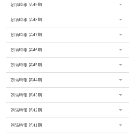
朝陽時報 第49期
朝陽時報 第48期
朝陽時報 第47期
朝陽時報 第46期
朝陽時報 第45期
朝陽時報 第44期
朝陽時報 第43期
朝陽時報 第42期
朝陽時報 第41期