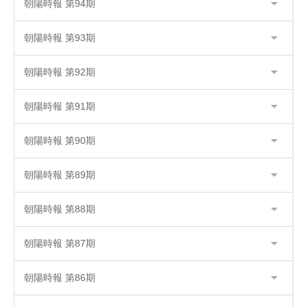
朝陽時報 第94期
朝陽時報 第93期
朝陽時報 第92期
朝陽時報 第91期
朝陽時報 第90期
朝陽時報 第89期
朝陽時報 第88期
朝陽時報 第87期
朝陽時報 第86期