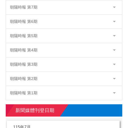
朝陽時報 第7期
朝陽時報 第6期
朝陽時報 第5期
朝陽時報 第4期
朝陽時報 第3期
朝陽時報 第2期
朝陽時報 第1期
新聞媒體刊登日期
115年7月