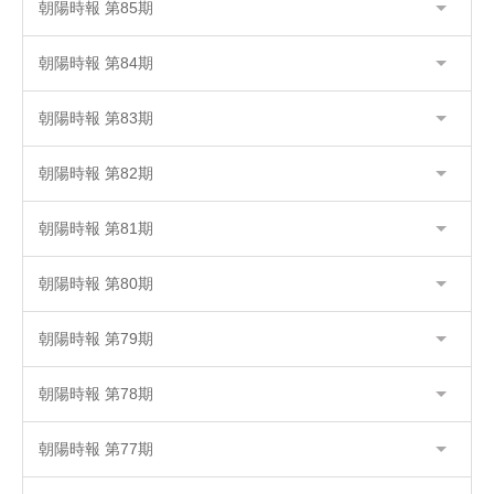
朝陽時報 第85期
朝陽時報 第84期
朝陽時報 第83期
朝陽時報 第82期
朝陽時報 第81期
朝陽時報 第80期
朝陽時報 第79期
朝陽時報 第78期
朝陽時報 第77期