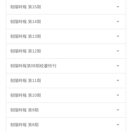
朝陽時報 第15期
朝陽時報 第14期
朝陽時報 第13期
朝陽時報 第12期
朝陽時報第08期校慶特刊
朝陽時報 第11期
朝陽時報 第10期
朝陽時報 第9期
朝陽時報 第8期