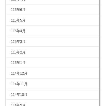
115年6月
115年5月
115年4月
115年3月
115年2月
115年1月
114年12月
114年11月
114年10月
114年9月