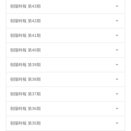
朝陽時報 第43期
朝陽時報 第42期
朝陽時報 第41期
朝陽時報 第40期
朝陽時報 第39期
朝陽時報 第38期
朝陽時報 第37期
朝陽時報 第36期
朝陽時報 第35期