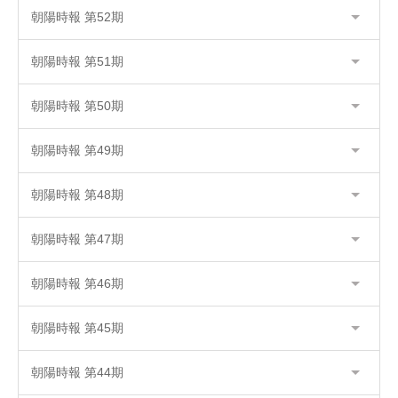
朝陽時報 第52期
朝陽時報 第51期
朝陽時報 第50期
朝陽時報 第49期
朝陽時報 第48期
朝陽時報 第47期
朝陽時報 第46期
朝陽時報 第45期
朝陽時報 第44期