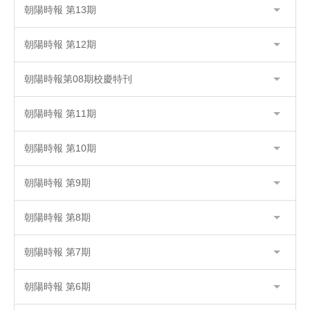
朝陽時報 第13期
朝陽時報 第12期
朝陽時報第08期校慶特刊
朝陽時報 第11期
朝陽時報 第10期
朝陽時報 第9期
朝陽時報 第8期
朝陽時報 第7期
朝陽時報 第6期