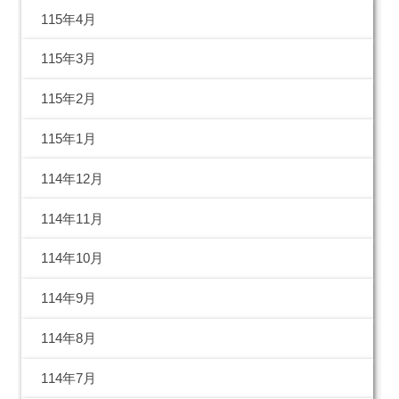
115年4月
115年3月
115年2月
115年1月
114年12月
114年11月
114年10月
114年9月
114年8月
114年7月