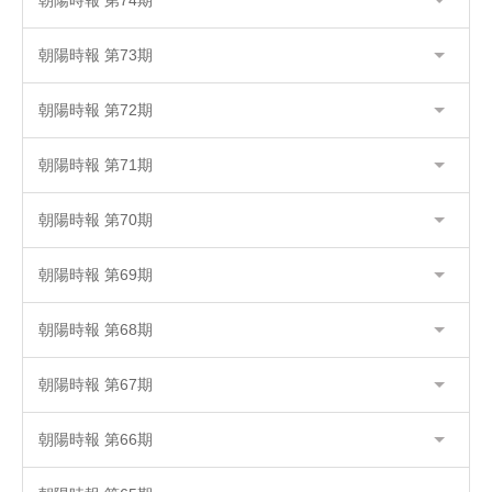
朝陽時報 第73期
朝陽時報 第72期
朝陽時報 第71期
朝陽時報 第70期
朝陽時報 第69期
朝陽時報 第68期
朝陽時報 第67期
朝陽時報 第66期