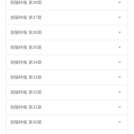
朝陽時報 第38期
朝陽時報 第37期
朝陽時報 第36期
朝陽時報 第35期
朝陽時報 第34期
朝陽時報 第33期
朝陽時報 第32期
朝陽時報 第31期
朝陽時報 第30期