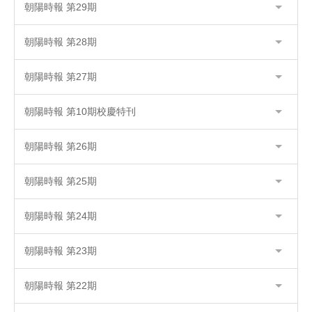
朝陽時報 第29期
朝陽時報 第28期
朝陽時報 第27期
朝陽時報 第10期校慶特刊
朝陽時報 第26期
朝陽時報 第25期
朝陽時報 第24期
朝陽時報 第23期
朝陽時報 第22期