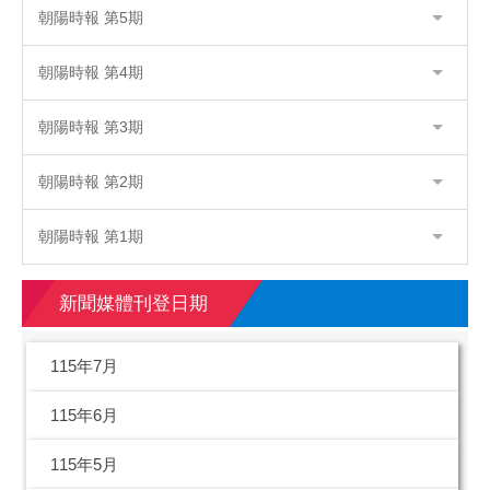
朝陽時報 第5期
朝陽時報 第4期
朝陽時報 第3期
朝陽時報 第2期
朝陽時報 第1期
新聞媒體刊登日期
115年7月
115年6月
115年5月