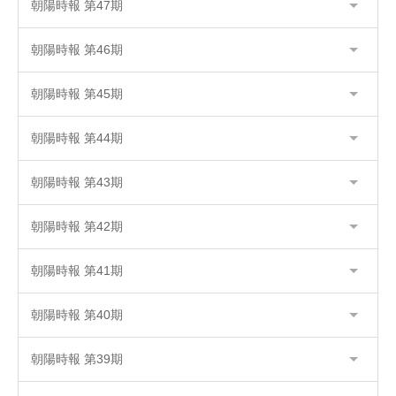
朝陽時報 第47期
朝陽時報 第46期
朝陽時報 第45期
朝陽時報 第44期
朝陽時報 第43期
朝陽時報 第42期
朝陽時報 第41期
朝陽時報 第40期
朝陽時報 第39期