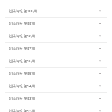
朝陽時報 第100期
朝陽時報 第99期
朝陽時報 第98期
朝陽時報 第97期
朝陽時報 第96期
朝陽時報 第95期
朝陽時報 第94期
朝陽時報 第93期
朝陽時報 第92期