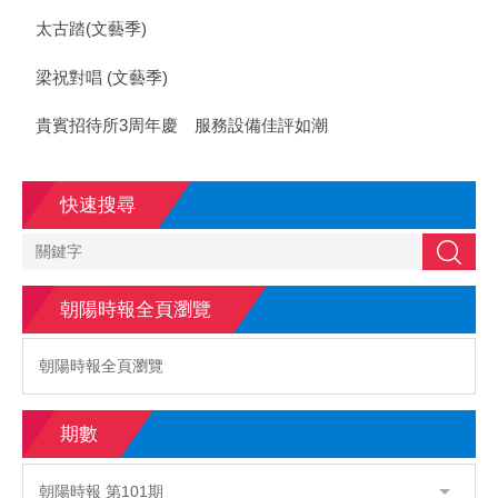
太古踏(文藝季)
梁祝對唱 (文藝季)
貴賓招待所3周年慶 服務設備佳評如潮
快速搜尋
搜尋
朝陽時報全頁瀏覽
朝陽時報全頁瀏覽
期數
朝陽時報 第101期