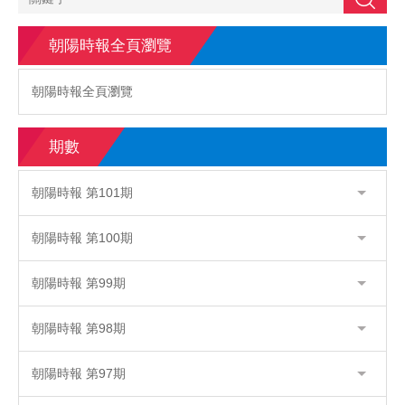
朝陽時報全頁瀏覽
朝陽時報全頁瀏覽
期數
朝陽時報 第101期
朝陽時報 第100期
朝陽時報 第99期
朝陽時報 第98期
朝陽時報 第97期