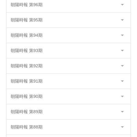
朝陽時報 第96期
朝陽時報 第95期
朝陽時報 第94期
朝陽時報 第93期
朝陽時報 第92期
朝陽時報 第91期
朝陽時報 第90期
朝陽時報 第89期
朝陽時報 第88期