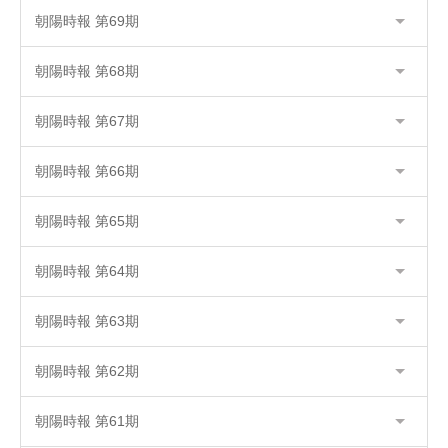
朝陽時報 第69期
朝陽時報 第68期
朝陽時報 第67期
朝陽時報 第66期
朝陽時報 第65期
朝陽時報 第64期
朝陽時報 第63期
朝陽時報 第62期
朝陽時報 第61期