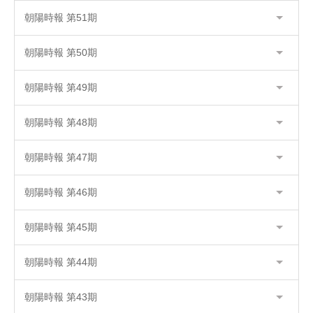
朝陽時報 第51期
朝陽時報 第50期
朝陽時報 第49期
朝陽時報 第48期
朝陽時報 第47期
朝陽時報 第46期
朝陽時報 第45期
朝陽時報 第44期
朝陽時報 第43期