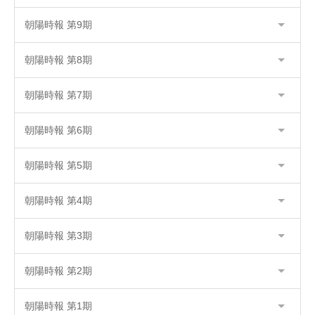
朝陽時報 第9期
朝陽時報 第8期
朝陽時報 第7期
朝陽時報 第6期
朝陽時報 第5期
朝陽時報 第4期
朝陽時報 第3期
朝陽時報 第2期
朝陽時報 第1期