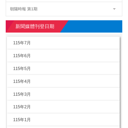
朝陽時報 第1期
新聞媒體刊登日期
115年7月
115年6月
115年5月
115年4月
115年3月
115年2月
115年1月