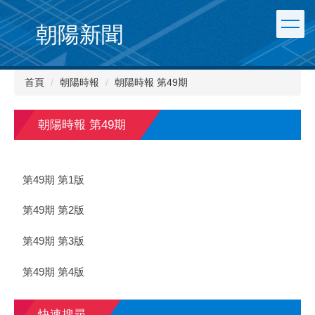
朝陽新聞
首頁
朝陽時報
朝陽時報 第49期
朝陽時報 第49期
第49期 第1版
第49期 第2版
第49期 第3版
第49期 第4版
快速搜尋