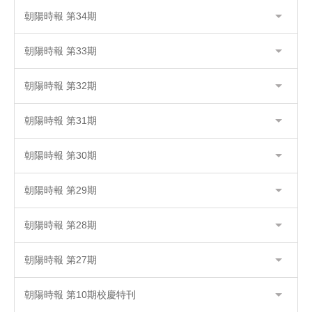
朝陽時報 第34期
朝陽時報 第33期
朝陽時報 第32期
朝陽時報 第31期
朝陽時報 第30期
朝陽時報 第29期
朝陽時報 第28期
朝陽時報 第27期
朝陽時報 第10期校慶特刊