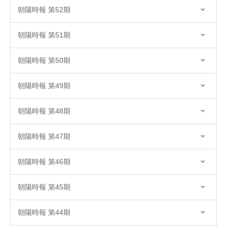
朝陽時報 第52期
朝陽時報 第51期
朝陽時報 第50期
朝陽時報 第49期
朝陽時報 第48期
朝陽時報 第47期
朝陽時報 第46期
朝陽時報 第45期
朝陽時報 第44期