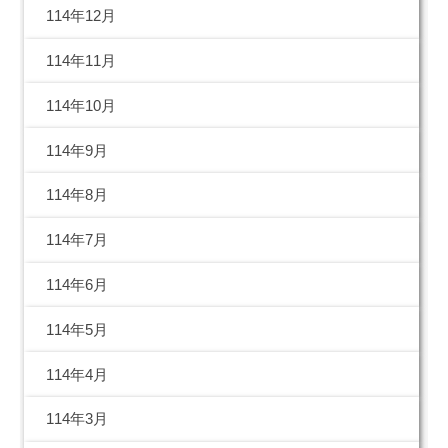
114年12月
114年11月
114年10月
114年9月
114年8月
114年7月
114年6月
114年5月
114年4月
114年3月