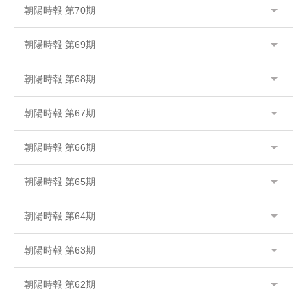
朝陽時報 第70期
朝陽時報 第69期
朝陽時報 第68期
朝陽時報 第67期
朝陽時報 第66期
朝陽時報 第65期
朝陽時報 第64期
朝陽時報 第63期
朝陽時報 第62期