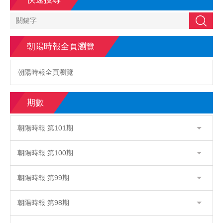
搜尋
朝陽時報全頁瀏覽
朝陽時報全頁瀏覽
期數
朝陽時報 第101期
朝陽時報 第100期
朝陽時報 第99期
朝陽時報 第98期