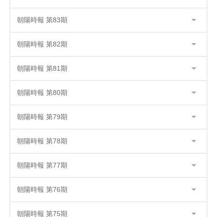
朝陽時報 第83期
朝陽時報 第82期
朝陽時報 第81期
朝陽時報 第80期
朝陽時報 第79期
朝陽時報 第78期
朝陽時報 第77期
朝陽時報 第76期
朝陽時報 第75期