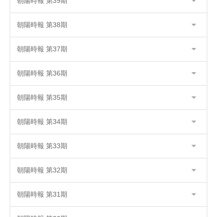
朝陽時報 第39期
朝陽時報 第38期
朝陽時報 第37期
朝陽時報 第36期
朝陽時報 第35期
朝陽時報 第34期
朝陽時報 第33期
朝陽時報 第32期
朝陽時報 第31期