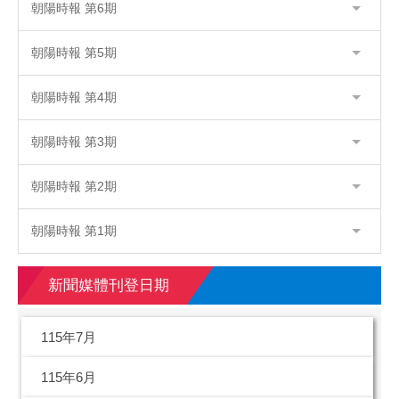
朝陽時報 第6期
朝陽時報 第5期
朝陽時報 第4期
朝陽時報 第3期
朝陽時報 第2期
朝陽時報 第1期
新聞媒體刊登日期
115年7月
115年6月