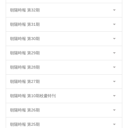
朝陽時報 第32期
朝陽時報 第31期
朝陽時報 第30期
朝陽時報 第29期
朝陽時報 第28期
朝陽時報 第27期
朝陽時報 第10期校慶特刊
朝陽時報 第26期
朝陽時報 第25期