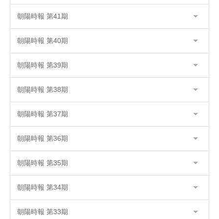
朝陽時報 第41期
朝陽時報 第40期
朝陽時報 第39期
朝陽時報 第38期
朝陽時報 第37期
朝陽時報 第36期
朝陽時報 第35期
朝陽時報 第34期
朝陽時報 第33期