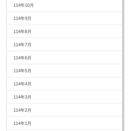
114年10月
114年9月
114年8月
114年7月
114年6月
114年5月
114年4月
114年3月
114年2月
114年1月