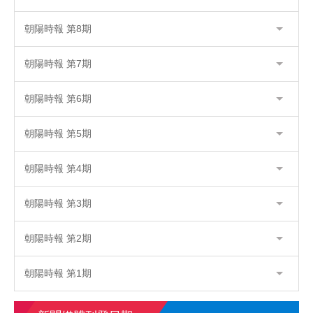
朝陽時報 第8期
朝陽時報 第7期
朝陽時報 第6期
朝陽時報 第5期
朝陽時報 第4期
朝陽時報 第3期
朝陽時報 第2期
朝陽時報 第1期