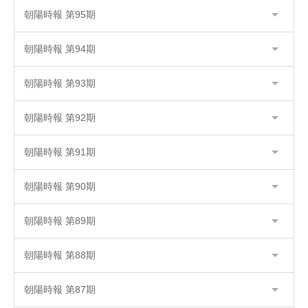
朝陽時報 第95期
朝陽時報 第94期
朝陽時報 第93期
朝陽時報 第92期
朝陽時報 第91期
朝陽時報 第90期
朝陽時報 第89期
朝陽時報 第88期
朝陽時報 第87期