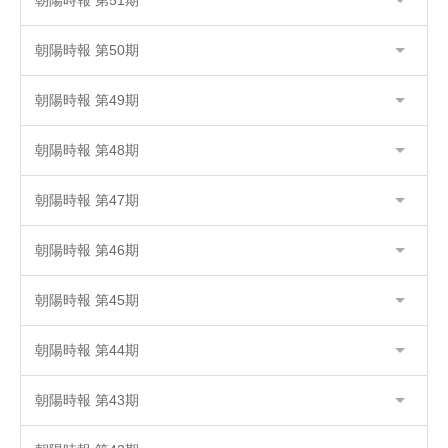
朝陽時報 第51期
朝陽時報 第50期
朝陽時報 第49期
朝陽時報 第48期
朝陽時報 第47期
朝陽時報 第46期
朝陽時報 第45期
朝陽時報 第44期
朝陽時報 第43期