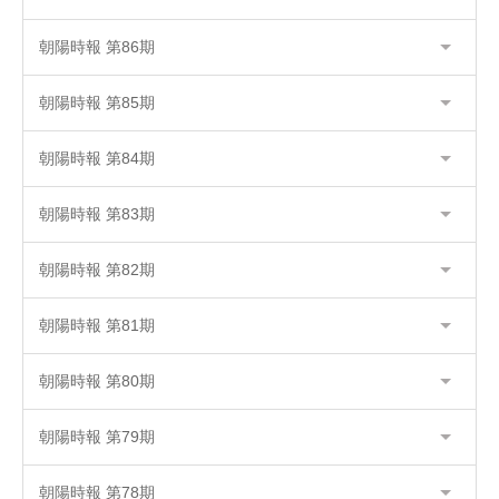
朝陽時報 第86期
朝陽時報 第85期
朝陽時報 第84期
朝陽時報 第83期
朝陽時報 第82期
朝陽時報 第81期
朝陽時報 第80期
朝陽時報 第79期
朝陽時報 第78期