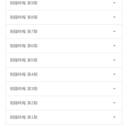
朝陽時報 第9期
朝陽時報 第8期
朝陽時報 第7期
朝陽時報 第6期
朝陽時報 第5期
朝陽時報 第4期
朝陽時報 第3期
朝陽時報 第2期
朝陽時報 第1期