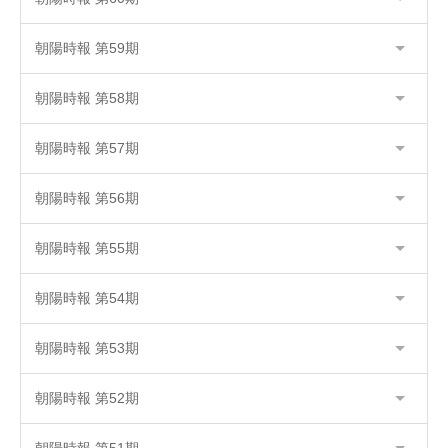
朝陽時報 第59期
朝陽時報 第58期
朝陽時報 第57期
朝陽時報 第56期
朝陽時報 第55期
朝陽時報 第54期
朝陽時報 第53期
朝陽時報 第52期