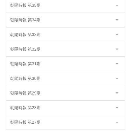
朝陽時報 第35期
朝陽時報 第34期
朝陽時報 第33期
朝陽時報 第32期
朝陽時報 第31期
朝陽時報 第30期
朝陽時報 第29期
朝陽時報 第28期
朝陽時報 第27期