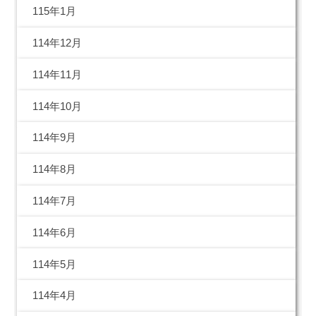
115年1月
114年12月
114年11月
114年10月
114年9月
114年8月
114年7月
114年6月
114年5月
114年4月