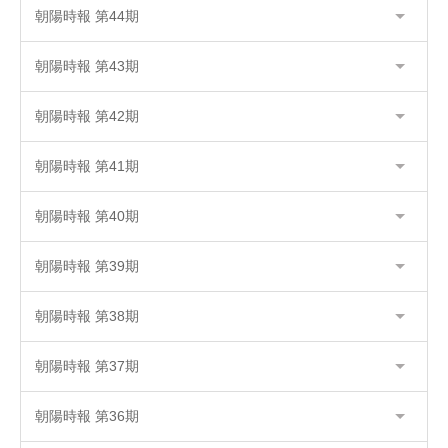
朝陽時報 第44期
朝陽時報 第43期
朝陽時報 第42期
朝陽時報 第41期
朝陽時報 第40期
朝陽時報 第39期
朝陽時報 第38期
朝陽時報 第37期
朝陽時報 第36期