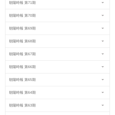
朝陽時報 第71期
朝陽時報 第70期
朝陽時報 第69期
朝陽時報 第68期
朝陽時報 第67期
朝陽時報 第66期
朝陽時報 第65期
朝陽時報 第64期
朝陽時報 第63期