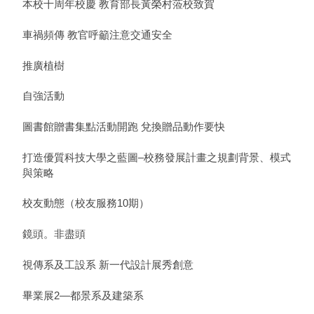
本校十周年校慶 教育部長黃榮村蒞校致賀
車禍頻傳 教官呼籲注意交通安全
推廣植樹
自強活動
圖書館贈書集點活動開跑 兌換贈品動作要快
打造優質科技大學之藍圖–校務發展計畫之規劃背景、模式
與策略
校友動態（校友服務10期）
鏡頭。非盡頭
視傳系及工設系 新一代設計展秀創意
畢業展2—都景系及建築系