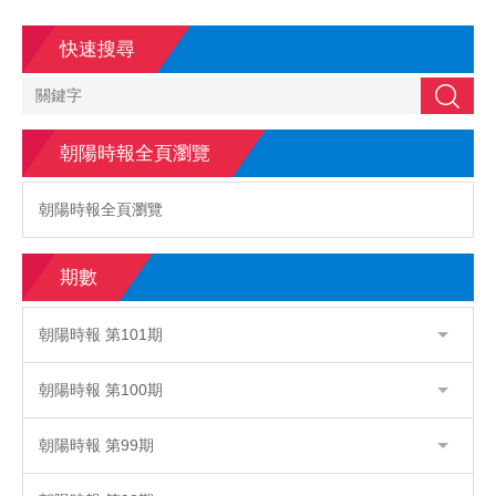
快速搜尋
搜尋
朝陽時報全頁瀏覽
朝陽時報全頁瀏覽
期數
朝陽時報 第101期
朝陽時報 第100期
朝陽時報 第99期