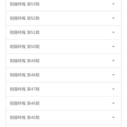
朝陽時報 第53期
朝陽時報 第52期
朝陽時報 第51期
朝陽時報 第50期
朝陽時報 第49期
朝陽時報 第48期
朝陽時報 第47期
朝陽時報 第46期
朝陽時報 第45期