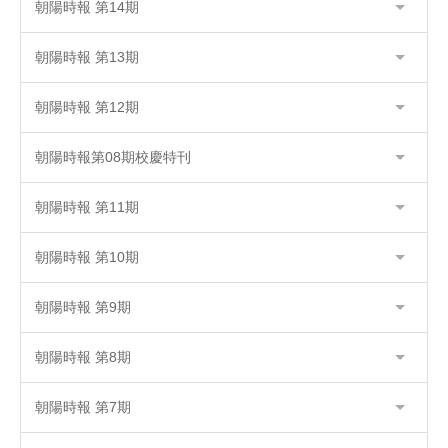
朝陽時報 第14期
朝陽時報 第13期
朝陽時報 第12期
朝陽時報第08期校慶特刊
朝陽時報 第11期
朝陽時報 第10期
朝陽時報 第9期
朝陽時報 第8期
朝陽時報 第7期