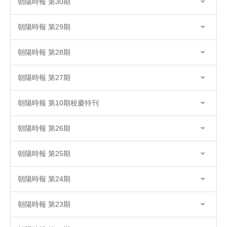
朝陽時報 第30期
朝陽時報 第29期
朝陽時報 第28期
朝陽時報 第27期
朝陽時報 第10期校慶特刊
朝陽時報 第26期
朝陽時報 第25期
朝陽時報 第24期
朝陽時報 第23期