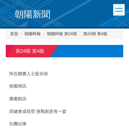
朝陽新聞
首頁
朝陽時報
朝陽時報 第24期
第24期 第4版
第24期 第4版
悼念贈書人士藍吉裕
校園簡訊
圖書館訊
四健會成長營 挑戰創意有一套
社團出隊