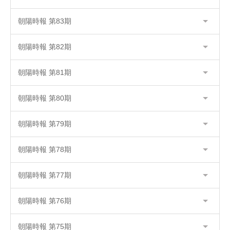
朝陽時報 第83期
朝陽時報 第82期
朝陽時報 第81期
朝陽時報 第80期
朝陽時報 第79期
朝陽時報 第78期
朝陽時報 第77期
朝陽時報 第76期
朝陽時報 第75期