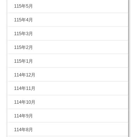
115年5月
115年4月
115年3月
115年2月
115年1月
114年12月
114年11月
114年10月
114年9月
114年8月