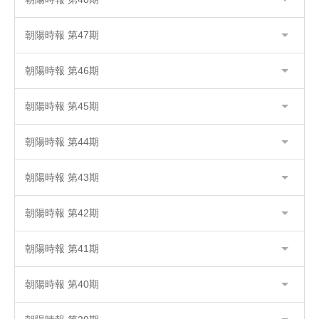
朝陽時報 第47期
朝陽時報 第46期
朝陽時報 第45期
朝陽時報 第44期
朝陽時報 第43期
朝陽時報 第42期
朝陽時報 第41期
朝陽時報 第40期