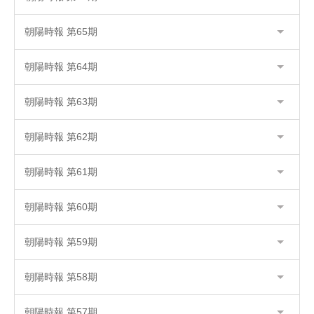
朝陽時報 第65期
朝陽時報 第64期
朝陽時報 第63期
朝陽時報 第62期
朝陽時報 第61期
朝陽時報 第60期
朝陽時報 第59期
朝陽時報 第58期
朝陽時報 第57期