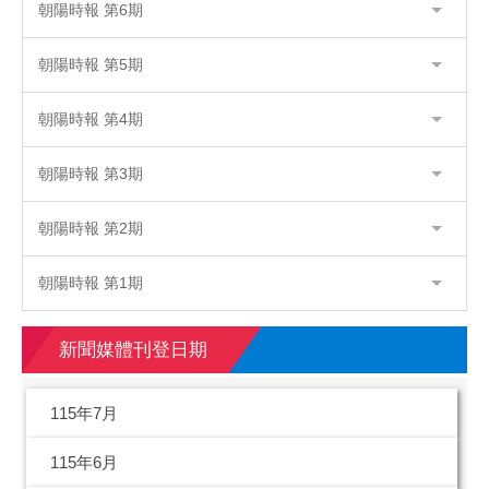
朝陽時報 第6期
朝陽時報 第5期
朝陽時報 第4期
朝陽時報 第3期
朝陽時報 第2期
朝陽時報 第1期
新聞媒體刊登日期
115年7月
115年6月