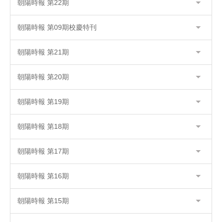
朝陽時報 第22期
朝陽時報 第09期校慶特刊
朝陽時報 第21期
朝陽時報 第20期
朝陽時報 第19期
朝陽時報 第18期
朝陽時報 第17期
朝陽時報 第16期
朝陽時報 第15期