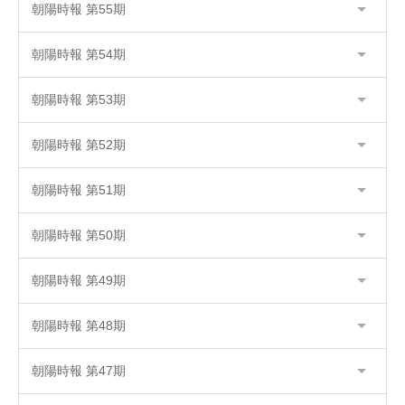
朝陽時報 第55期
朝陽時報 第54期
朝陽時報 第53期
朝陽時報 第52期
朝陽時報 第51期
朝陽時報 第50期
朝陽時報 第49期
朝陽時報 第48期
朝陽時報 第47期