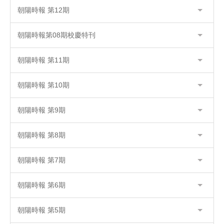
朝陽時報 第12期
朝陽時報第08期校慶特刊
朝陽時報 第11期
朝陽時報 第10期
朝陽時報 第9期
朝陽時報 第8期
朝陽時報 第7期
朝陽時報 第6期
朝陽時報 第5期