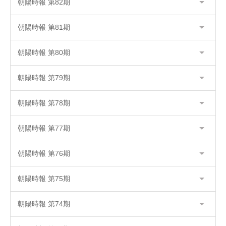
朝陽時報 第82期
朝陽時報 第81期
朝陽時報 第80期
朝陽時報 第79期
朝陽時報 第78期
朝陽時報 第77期
朝陽時報 第76期
朝陽時報 第75期
朝陽時報 第74期