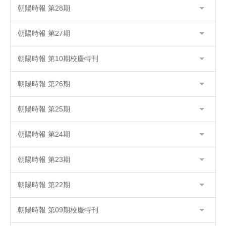
朝陽時報 第28期
朝陽時報 第27期
朝陽時報 第10期校慶特刊
朝陽時報 第26期
朝陽時報 第25期
朝陽時報 第24期
朝陽時報 第23期
朝陽時報 第22期
朝陽時報 第09期校慶特刊