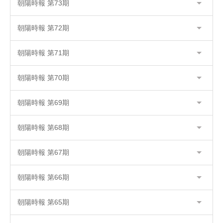
朝陽時報 第73期
朝陽時報 第72期
朝陽時報 第71期
朝陽時報 第70期
朝陽時報 第69期
朝陽時報 第68期
朝陽時報 第67期
朝陽時報 第66期
朝陽時報 第65期