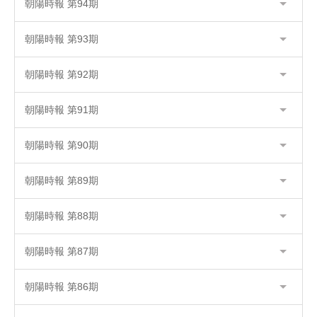
朝陽時報 第94期
朝陽時報 第93期
朝陽時報 第92期
朝陽時報 第91期
朝陽時報 第90期
朝陽時報 第89期
朝陽時報 第88期
朝陽時報 第87期
朝陽時報 第86期