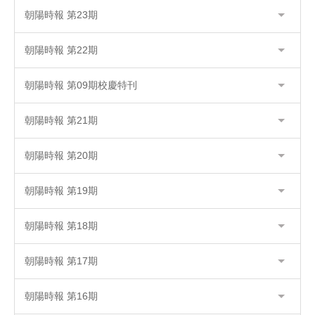
朝陽時報 第23期
朝陽時報 第22期
朝陽時報 第09期校慶特刊
朝陽時報 第21期
朝陽時報 第20期
朝陽時報 第19期
朝陽時報 第18期
朝陽時報 第17期
朝陽時報 第16期