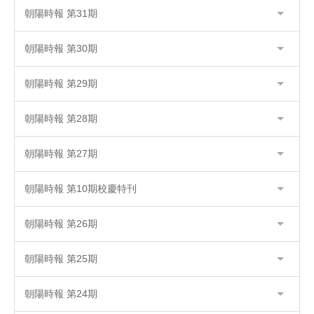
朝陽時報 第31期
朝陽時報 第30期
朝陽時報 第29期
朝陽時報 第28期
朝陽時報 第27期
朝陽時報 第10期校慶特刊
朝陽時報 第26期
朝陽時報 第25期
朝陽時報 第24期