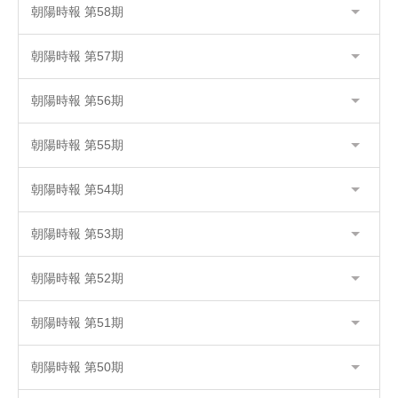
朝陽時報 第58期
朝陽時報 第57期
朝陽時報 第56期
朝陽時報 第55期
朝陽時報 第54期
朝陽時報 第53期
朝陽時報 第52期
朝陽時報 第51期
朝陽時報 第50期