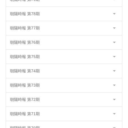
朝陽時報 第78期
朝陽時報 第77期
朝陽時報 第76期
朝陽時報 第75期
朝陽時報 第74期
朝陽時報 第73期
朝陽時報 第72期
朝陽時報 第71期
朝陽時報 第70期