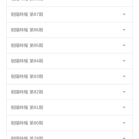
朝陽時報 第87期
朝陽時報 第86期
朝陽時報 第85期
朝陽時報 第84期
朝陽時報 第83期
朝陽時報 第82期
朝陽時報 第81期
朝陽時報 第80期
朝陽時報 第79期