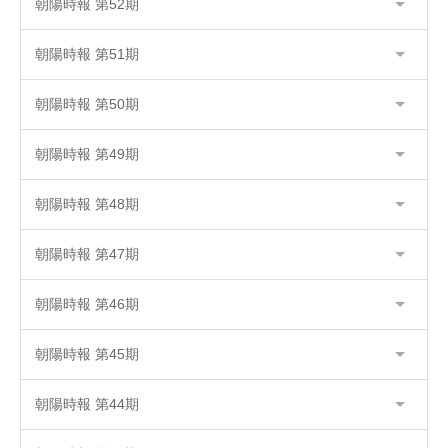
朝陽時報 第52期
朝陽時報 第51期
朝陽時報 第50期
朝陽時報 第49期
朝陽時報 第48期
朝陽時報 第47期
朝陽時報 第46期
朝陽時報 第45期
朝陽時報 第44期