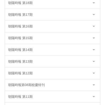
朝陽時報 第18期
朝陽時報 第17期
朝陽時報 第16期
朝陽時報 第15期
朝陽時報 第14期
朝陽時報 第13期
朝陽時報 第12期
朝陽時報第08期校慶特刊
朝陽時報 第11期