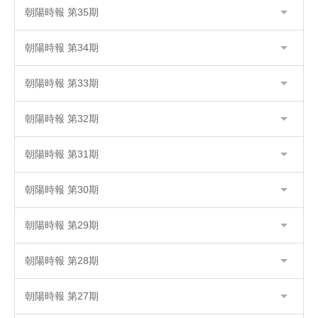
朝陽時報 第35期
朝陽時報 第34期
朝陽時報 第33期
朝陽時報 第32期
朝陽時報 第31期
朝陽時報 第30期
朝陽時報 第29期
朝陽時報 第28期
朝陽時報 第27期