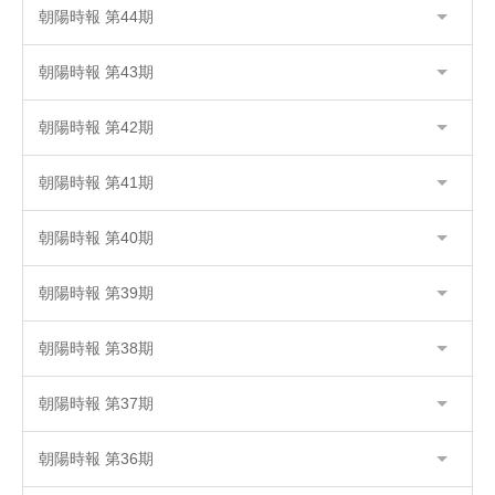
朝陽時報 第44期
朝陽時報 第43期
朝陽時報 第42期
朝陽時報 第41期
朝陽時報 第40期
朝陽時報 第39期
朝陽時報 第38期
朝陽時報 第37期
朝陽時報 第36期