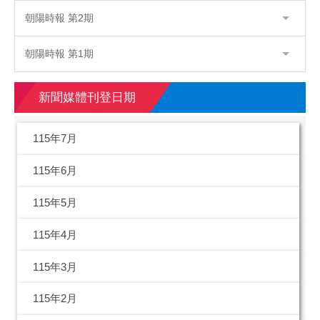
朝陽時報 第2期
朝陽時報 第1期
新聞媒體刊登日期
115年7月
115年6月
115年5月
115年4月
115年3月
115年2月