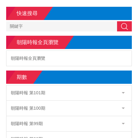
快速搜尋
搜尋
朝陽時報全頁瀏覽
朝陽時報全頁瀏覽
期數
朝陽時報 第101期
朝陽時報 第100期
朝陽時報 第99期