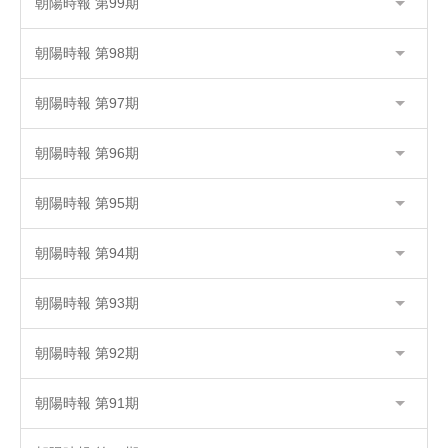
朝陽時報 第99期
朝陽時報 第98期
朝陽時報 第97期
朝陽時報 第96期
朝陽時報 第95期
朝陽時報 第94期
朝陽時報 第93期
朝陽時報 第92期
朝陽時報 第91期