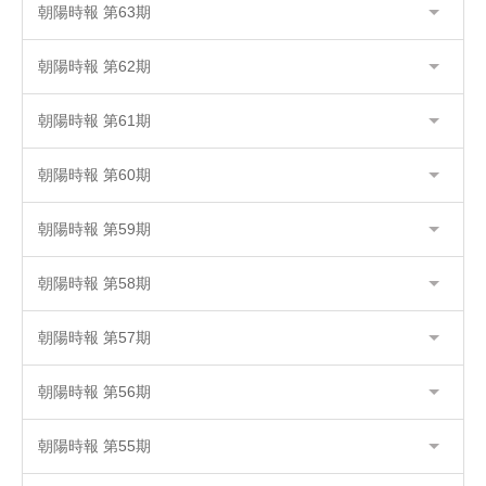
朝陽時報 第63期
朝陽時報 第62期
朝陽時報 第61期
朝陽時報 第60期
朝陽時報 第59期
朝陽時報 第58期
朝陽時報 第57期
朝陽時報 第56期
朝陽時報 第55期