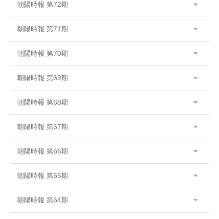
朝陽時報 第72期
朝陽時報 第71期
朝陽時報 第70期
朝陽時報 第69期
朝陽時報 第68期
朝陽時報 第67期
朝陽時報 第66期
朝陽時報 第65期
朝陽時報 第64期