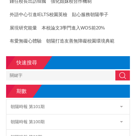
鍾任校長出訪韓國 強化姐妹校合作機制
外語中心引進IELTS校園英檢 貼心服務朝陽學子
展現研究能量 本校論文3學門進入WOS前20%
有愛無礙心體驗 朝陽打造友善無障礙校園環境典範
快速搜尋
搜尋
期數
朝陽時報 第101期
朝陽時報 第100期