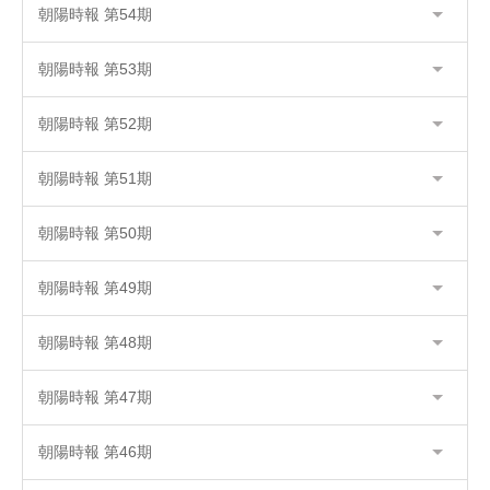
朝陽時報 第54期
朝陽時報 第53期
朝陽時報 第52期
朝陽時報 第51期
朝陽時報 第50期
朝陽時報 第49期
朝陽時報 第48期
朝陽時報 第47期
朝陽時報 第46期