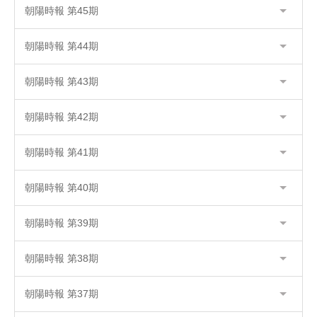
朝陽時報 第45期
朝陽時報 第44期
朝陽時報 第43期
朝陽時報 第42期
朝陽時報 第41期
朝陽時報 第40期
朝陽時報 第39期
朝陽時報 第38期
朝陽時報 第37期