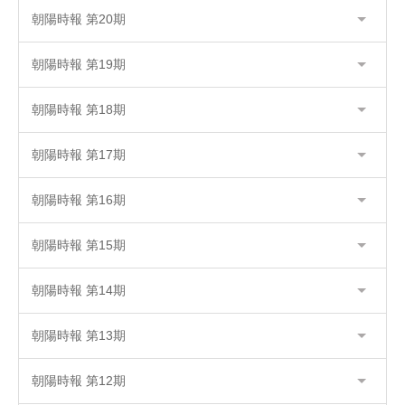
朝陽時報 第20期
朝陽時報 第19期
朝陽時報 第18期
朝陽時報 第17期
朝陽時報 第16期
朝陽時報 第15期
朝陽時報 第14期
朝陽時報 第13期
朝陽時報 第12期