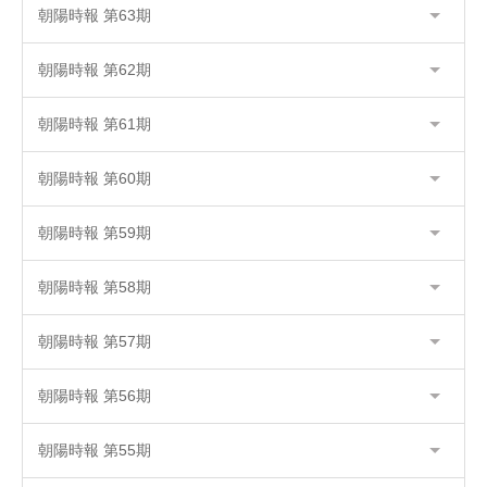
朝陽時報 第63期
朝陽時報 第62期
朝陽時報 第61期
朝陽時報 第60期
朝陽時報 第59期
朝陽時報 第58期
朝陽時報 第57期
朝陽時報 第56期
朝陽時報 第55期