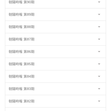
朝陽時報 第90期
朝陽時報 第89期
朝陽時報 第88期
朝陽時報 第87期
朝陽時報 第86期
朝陽時報 第85期
朝陽時報 第84期
朝陽時報 第83期
朝陽時報 第82期