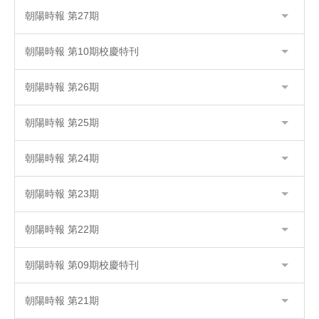
朝陽時報 第27期
朝陽時報 第10期校慶特刊
朝陽時報 第26期
朝陽時報 第25期
朝陽時報 第24期
朝陽時報 第23期
朝陽時報 第22期
朝陽時報 第09期校慶特刊
朝陽時報 第21期