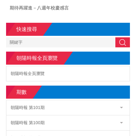
期待再躍進－八週年校慶感言
快速搜尋
搜尋
朝陽時報全頁瀏覽
朝陽時報全頁瀏覽
期數
朝陽時報 第101期
朝陽時報 第100期