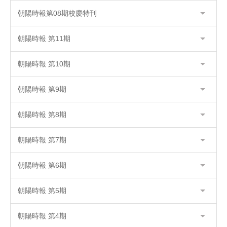
朝陽時報第08期校慶特刊
朝陽時報 第11期
朝陽時報 第10期
朝陽時報 第9期
朝陽時報 第8期
朝陽時報 第7期
朝陽時報 第6期
朝陽時報 第5期
朝陽時報 第4期