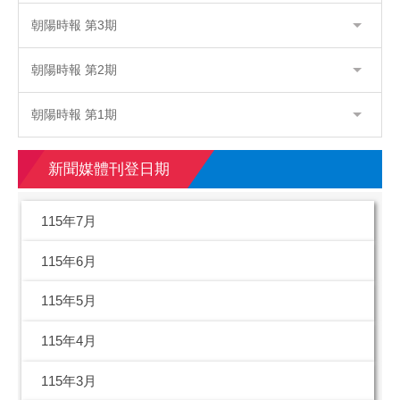
朝陽時報 第3期
朝陽時報 第2期
朝陽時報 第1期
新聞媒體刊登日期
115年7月
115年6月
115年5月
115年4月
115年3月