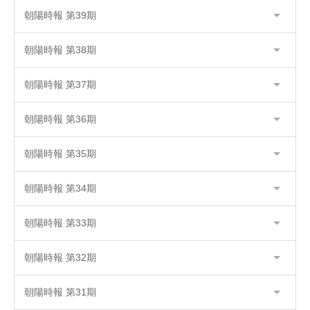
朝陽時報 第39期
朝陽時報 第38期
朝陽時報 第37期
朝陽時報 第36期
朝陽時報 第35期
朝陽時報 第34期
朝陽時報 第33期
朝陽時報 第32期
朝陽時報 第31期