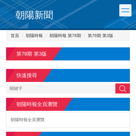
朝陽新聞
首頁
朝陽時報
朝陽時報 第78期
第78期 第3版
第78期 第3版
快速搜尋
搜尋
朝陽時報全頁瀏覽
朝陽時報全頁瀏覽