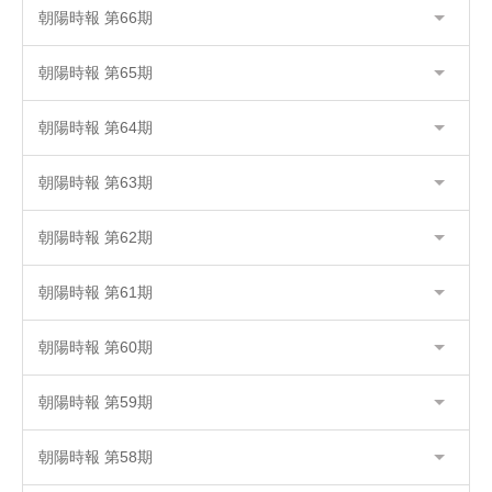
朝陽時報 第66期
朝陽時報 第65期
朝陽時報 第64期
朝陽時報 第63期
朝陽時報 第62期
朝陽時報 第61期
朝陽時報 第60期
朝陽時報 第59期
朝陽時報 第58期