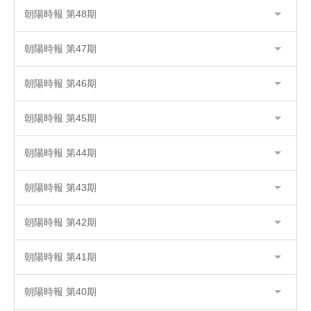
朝陽時報 第48期
朝陽時報 第47期
朝陽時報 第46期
朝陽時報 第45期
朝陽時報 第44期
朝陽時報 第43期
朝陽時報 第42期
朝陽時報 第41期
朝陽時報 第40期