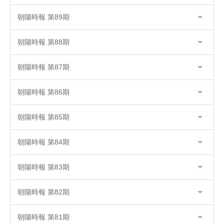
朝陽時報 第89期
朝陽時報 第88期
朝陽時報 第87期
朝陽時報 第86期
朝陽時報 第85期
朝陽時報 第84期
朝陽時報 第83期
朝陽時報 第82期
朝陽時報 第81期