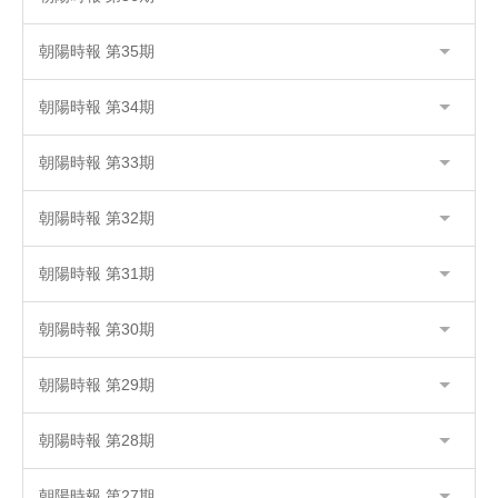
朝陽時報 第35期
朝陽時報 第34期
朝陽時報 第33期
朝陽時報 第32期
朝陽時報 第31期
朝陽時報 第30期
朝陽時報 第29期
朝陽時報 第28期
朝陽時報 第27期