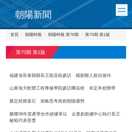
朝陽新聞
首頁
朝陽時報
朝陽時報 第70期
第70期 第1版
第70期 第1版
福建省長泰縣縣長王龍蒞校參訪 楊創辦人親自接待
山東海天軟體工程專修學院參訪團蒞校 肯定本校辦學
奠定校務基石 策略思考再創朝陽優勢
榮獲98年度產學合作績優單位 企業創新總中心執行長王
敏昭代表受獎