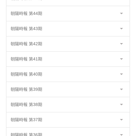
朝陽時報 第44期
朝陽時報 第43期
朝陽時報 第42期
朝陽時報 第41期
朝陽時報 第40期
朝陽時報 第39期
朝陽時報 第38期
朝陽時報 第37期
朝陽時報 第36期