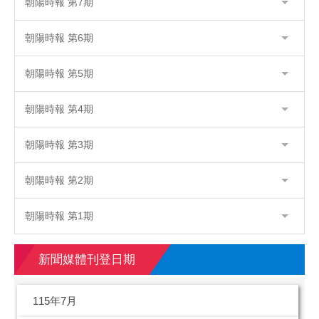
朝陽時報 第7期
朝陽時報 第6期
朝陽時報 第5期
朝陽時報 第4期
朝陽時報 第3期
朝陽時報 第2期
朝陽時報 第1期
新聞媒體刊登日期
115年7月