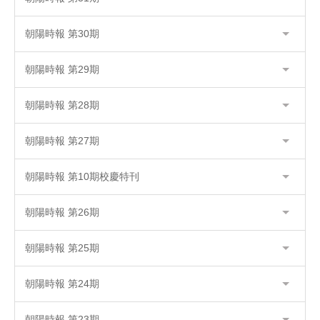
朝陽時報 第30期
朝陽時報 第29期
朝陽時報 第28期
朝陽時報 第27期
朝陽時報 第10期校慶特刊
朝陽時報 第26期
朝陽時報 第25期
朝陽時報 第24期
朝陽時報 第23期