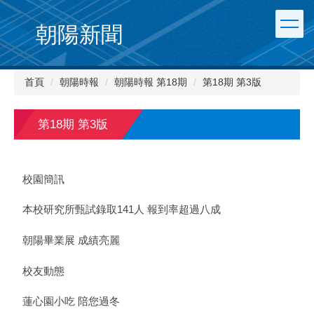
朝陽新聞
首頁
朝陽時報
朝陽時報 第18期
第18期 第3版
第18期 第3版
校園簡訊
本校研究所甄試錄取141人 報到率超過八成
朝陽畢業展 成績亮麗
校友動態
蓮心園小吃 陪您過冬