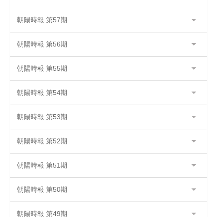
朝陽時報 第57期
朝陽時報 第56期
朝陽時報 第55期
朝陽時報 第54期
朝陽時報 第53期
朝陽時報 第52期
朝陽時報 第51期
朝陽時報 第50期
朝陽時報 第49期