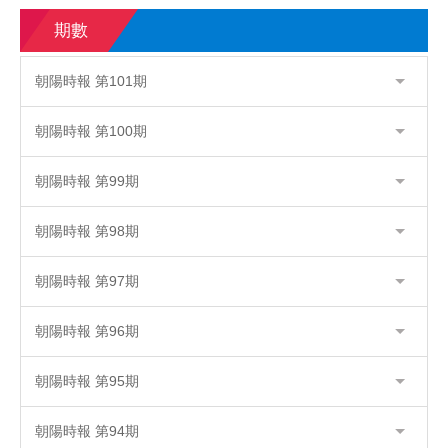
期數
朝陽時報 第101期
朝陽時報 第100期
朝陽時報 第99期
朝陽時報 第98期
朝陽時報 第97期
朝陽時報 第96期
朝陽時報 第95期
朝陽時報 第94期