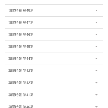
朝陽時報 第48期
朝陽時報 第47期
朝陽時報 第46期
朝陽時報 第45期
朝陽時報 第44期
朝陽時報 第43期
朝陽時報 第42期
朝陽時報 第41期
朝陽時報 第40期