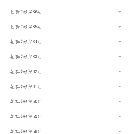
朝陽時報 第66期
朝陽時報 第65期
朝陽時報 第64期
朝陽時報 第63期
朝陽時報 第62期
朝陽時報 第61期
朝陽時報 第60期
朝陽時報 第59期
朝陽時報 第58期