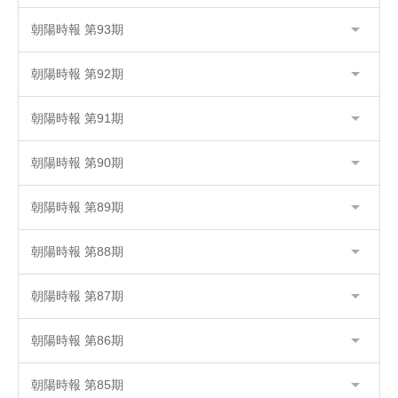
朝陽時報 第93期
朝陽時報 第92期
朝陽時報 第91期
朝陽時報 第90期
朝陽時報 第89期
朝陽時報 第88期
朝陽時報 第87期
朝陽時報 第86期
朝陽時報 第85期