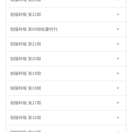
朝陽時報 第22期
朝陽時報 第09期校慶特刊
朝陽時報 第21期
朝陽時報 第20期
朝陽時報 第19期
朝陽時報 第18期
朝陽時報 第17期
朝陽時報 第16期