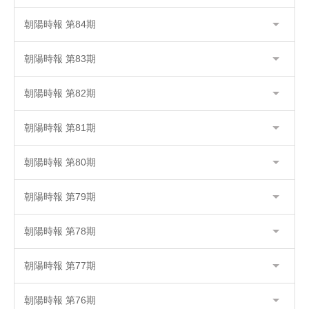
朝陽時報 第84期
朝陽時報 第83期
朝陽時報 第82期
朝陽時報 第81期
朝陽時報 第80期
朝陽時報 第79期
朝陽時報 第78期
朝陽時報 第77期
朝陽時報 第76期