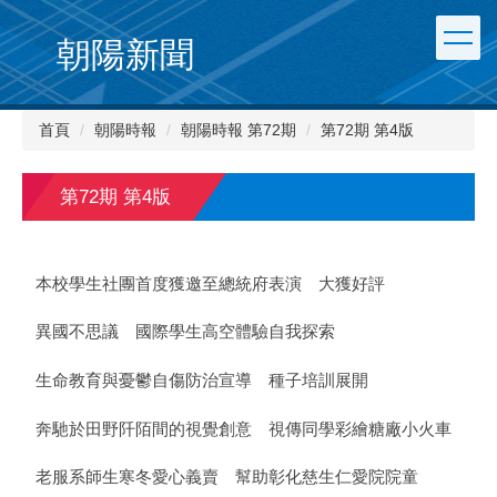
朝陽新聞
首頁
朝陽時報
朝陽時報 第72期
第72期 第4版
第72期 第4版
本校學生社團首度獲邀至總統府表演 大獲好評
異國不思議 國際學生高空體驗自我探索
生命教育與憂鬱自傷防治宣導 種子培訓展開
奔馳於田野阡陌間的視覺創意 視傳同學彩繪糖廠小火車
老服系師生寒冬愛心義賣 幫助彰化慈生仁愛院院童