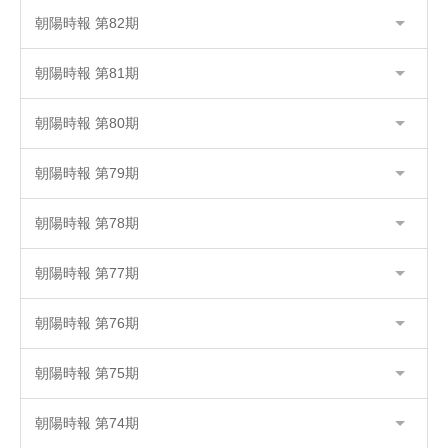
朝陽時報 第82期
朝陽時報 第81期
朝陽時報 第80期
朝陽時報 第79期
朝陽時報 第78期
朝陽時報 第77期
朝陽時報 第76期
朝陽時報 第75期
朝陽時報 第74期