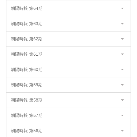
朝陽時報 第64期
朝陽時報 第63期
朝陽時報 第62期
朝陽時報 第61期
朝陽時報 第60期
朝陽時報 第59期
朝陽時報 第58期
朝陽時報 第57期
朝陽時報 第56期