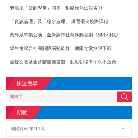
老服系「樂齡學堂」開學 銀髮族熱烈報名中
「資訊倫理」及「廢水處理」 獲選優良校際課程
應外系畢業公演 全新詮釋社會暴動喜劇《絕不付帳》
學生會聯合社團關懷弱勢族群 朝陽之愛無限下載
波錠文教基金會贈畫圖書館 勉勵朝陽學子永不放棄
快速搜尋
搜尋
期數
朝陽時報 第101期