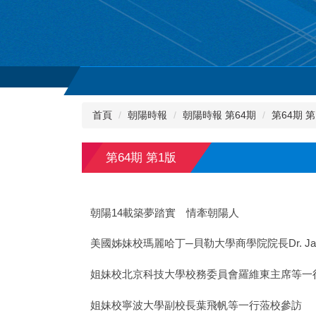
首頁
朝陽時報
朝陽時報 第64期
第64期 第
第64期 第1版
朝陽14載築夢踏實 情牽朝陽人
美國姊妹校瑪麗哈丁─貝勒大學商學院院長Dr. Jam
姐妹校北京科技大學校務委員會羅維東主席等一
姐妹校寧波大學副校長葉飛帆等一行蒞校參訪