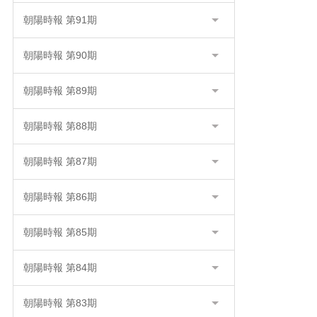
朝陽時報 第91期
朝陽時報 第90期
朝陽時報 第89期
朝陽時報 第88期
朝陽時報 第87期
朝陽時報 第86期
朝陽時報 第85期
朝陽時報 第84期
朝陽時報 第83期