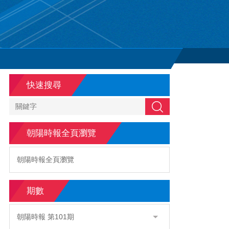
快速搜尋
搜尋
朝陽時報全頁瀏覽
朝陽時報全頁瀏覽
期數
朝陽時報 第101期