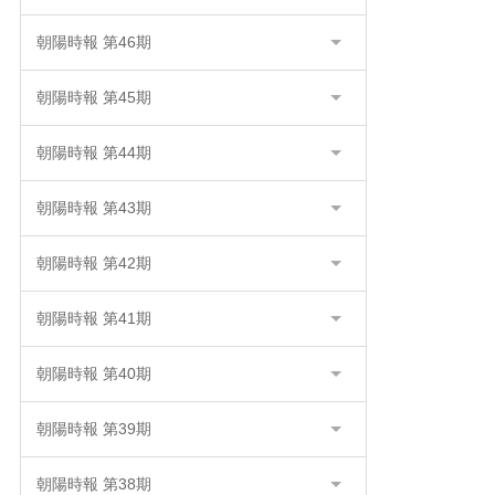
朝陽時報 第46期
朝陽時報 第45期
朝陽時報 第44期
朝陽時報 第43期
朝陽時報 第42期
朝陽時報 第41期
朝陽時報 第40期
朝陽時報 第39期
朝陽時報 第38期