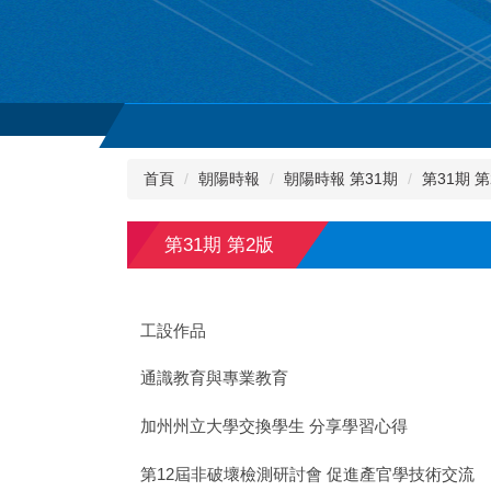
首頁
朝陽時報
朝陽時報 第31期
第31期 第
第31期 第2版
工設作品
通識教育與專業教育
加州州立大學交換學生 分享學習心得
第12屆非破壞檢測研討會 促進產官學技術交流