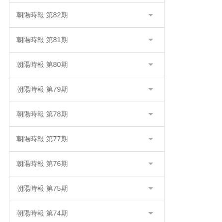
朝陽時報 第82期
朝陽時報 第81期
朝陽時報 第80期
朝陽時報 第79期
朝陽時報 第78期
朝陽時報 第77期
朝陽時報 第76期
朝陽時報 第75期
朝陽時報 第74期