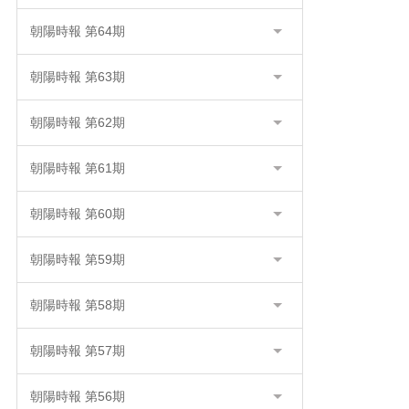
朝陽時報 第64期
朝陽時報 第63期
朝陽時報 第62期
朝陽時報 第61期
朝陽時報 第60期
朝陽時報 第59期
朝陽時報 第58期
朝陽時報 第57期
朝陽時報 第56期