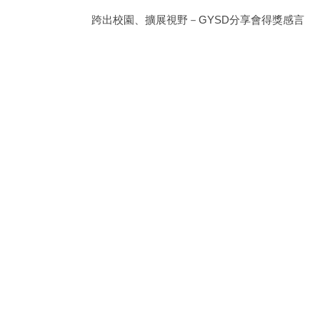
跨出校園、擴展視野－GYSD分享會得獎感言