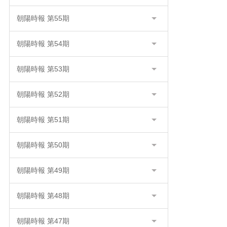
朝陽時報 第55期
朝陽時報 第54期
朝陽時報 第53期
朝陽時報 第52期
朝陽時報 第51期
朝陽時報 第50期
朝陽時報 第49期
朝陽時報 第48期
朝陽時報 第47期