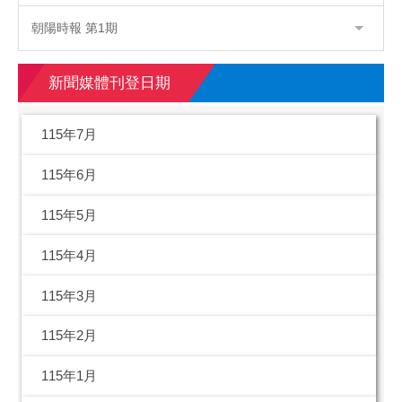
朝陽時報 第1期
新聞媒體刊登日期
115年7月
115年6月
115年5月
115年4月
115年3月
115年2月
115年1月