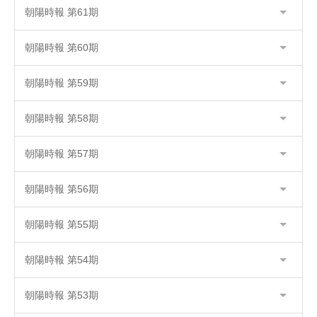
朝陽時報 第61期
朝陽時報 第60期
朝陽時報 第59期
朝陽時報 第58期
朝陽時報 第57期
朝陽時報 第56期
朝陽時報 第55期
朝陽時報 第54期
朝陽時報 第53期