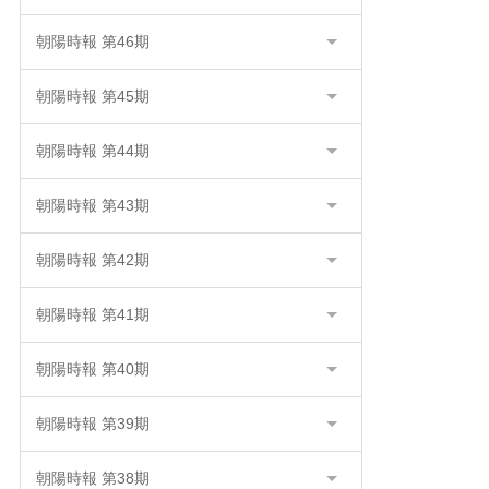
朝陽時報 第46期
朝陽時報 第45期
朝陽時報 第44期
朝陽時報 第43期
朝陽時報 第42期
朝陽時報 第41期
朝陽時報 第40期
朝陽時報 第39期
朝陽時報 第38期