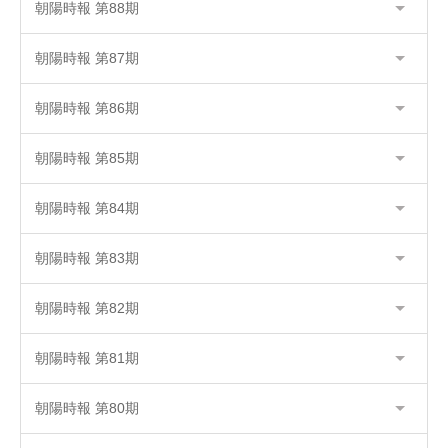
朝陽時報 第88期
朝陽時報 第87期
朝陽時報 第86期
朝陽時報 第85期
朝陽時報 第84期
朝陽時報 第83期
朝陽時報 第82期
朝陽時報 第81期
朝陽時報 第80期