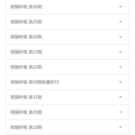
朝陽時報 第26期
朝陽時報 第25期
朝陽時報 第24期
朝陽時報 第23期
朝陽時報 第22期
朝陽時報 第09期校慶特刊
朝陽時報 第21期
朝陽時報 第20期
朝陽時報 第19期