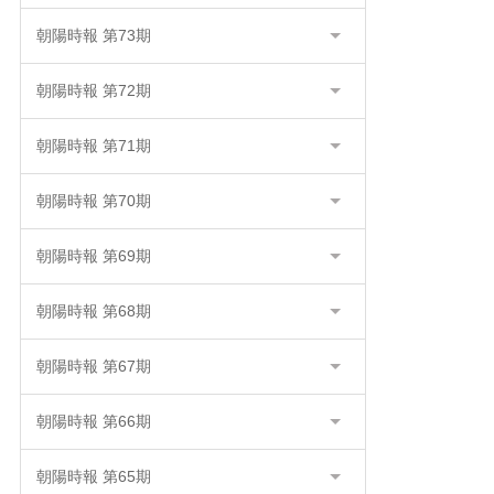
朝陽時報 第73期
朝陽時報 第72期
朝陽時報 第71期
朝陽時報 第70期
朝陽時報 第69期
朝陽時報 第68期
朝陽時報 第67期
朝陽時報 第66期
朝陽時報 第65期