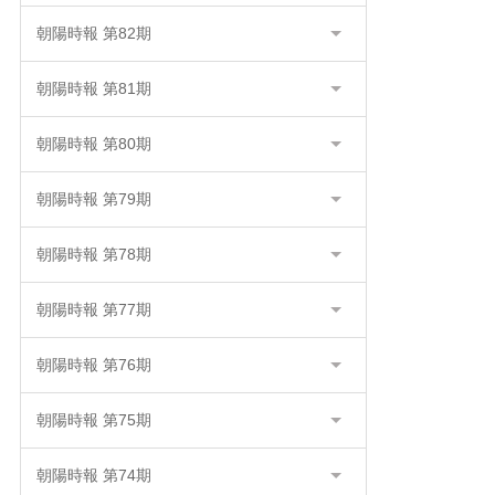
朝陽時報 第82期
朝陽時報 第81期
朝陽時報 第80期
朝陽時報 第79期
朝陽時報 第78期
朝陽時報 第77期
朝陽時報 第76期
朝陽時報 第75期
朝陽時報 第74期