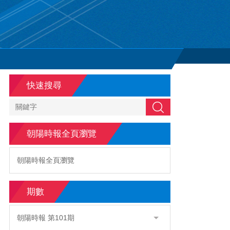
快速搜尋
搜尋
朝陽時報全頁瀏覽
朝陽時報全頁瀏覽
期數
朝陽時報 第101期