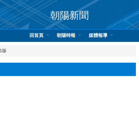
朝陽新聞
回首頁
朝陽時報
媒體報導
1版