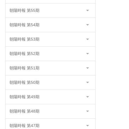
朝陽時報 第55期
朝陽時報 第54期
朝陽時報 第53期
朝陽時報 第52期
朝陽時報 第51期
朝陽時報 第50期
朝陽時報 第49期
朝陽時報 第48期
朝陽時報 第47期