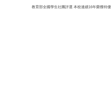
教育部全國學生社團評選 本校連續16年榮獲特優