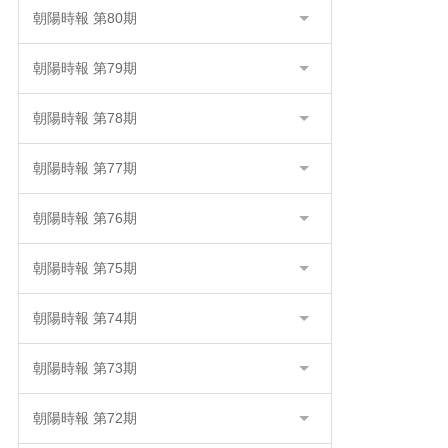
朝陽時報 第80期
朝陽時報 第79期
朝陽時報 第78期
朝陽時報 第77期
朝陽時報 第76期
朝陽時報 第75期
朝陽時報 第74期
朝陽時報 第73期
朝陽時報 第72期