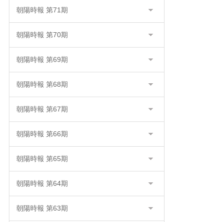
朝陽時報 第71期
朝陽時報 第70期
朝陽時報 第69期
朝陽時報 第68期
朝陽時報 第67期
朝陽時報 第66期
朝陽時報 第65期
朝陽時報 第64期
朝陽時報 第63期