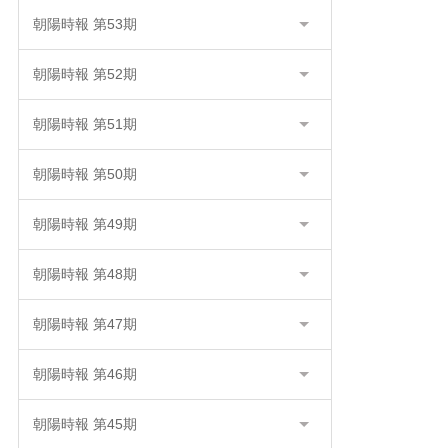
朝陽時報 第53期
朝陽時報 第52期
朝陽時報 第51期
朝陽時報 第50期
朝陽時報 第49期
朝陽時報 第48期
朝陽時報 第47期
朝陽時報 第46期
朝陽時報 第45期