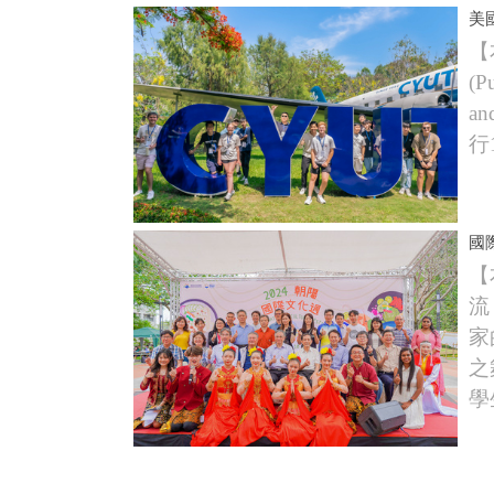
美
【
(P
an
行
國
【
流
家
之
學