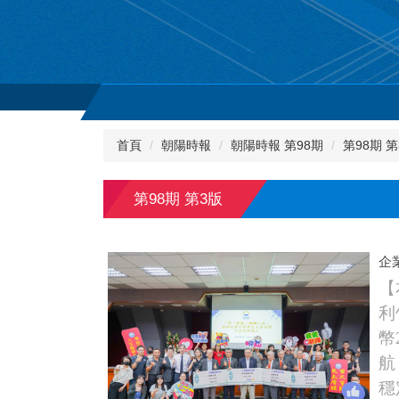
首頁
朝陽時報
朝陽時報 第98期
第98期 第
第98期 第3版
企
【
利
幣
航
穩