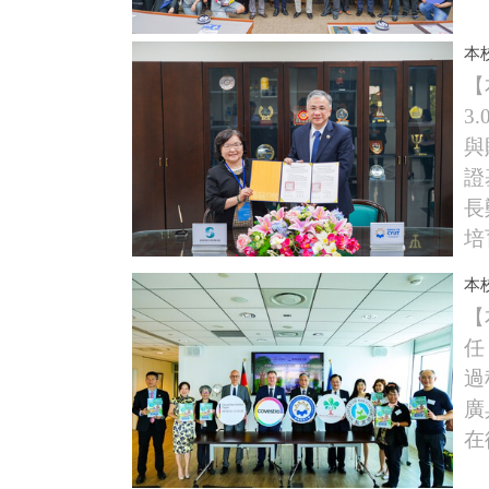
本
【
3
與
證
長
培育
本
【
任
過
廣
在