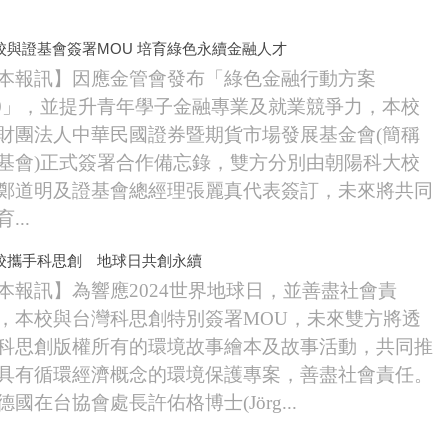
校與證基會簽署MOU 培育綠色永續金融人才
本報訊】因應金管會發布「綠色金融行動方案
.0」，並提升青年學子金融專業及就業競爭力，本校
財團法人中華民國證券暨期貨市場發展基金會(簡稱
基會)正式簽署合作備忘錄，雙方分別由朝陽科大校
鄭道明及證基會總經理張麗真代表簽訂，未來將共同
...
校攜手科思創 地球日共創永續
本報訊】為響應2024世界地球日，並善盡社會責
，本校與台灣科思創特別簽署MOU，未來雙方將透
科思創版權所有的環境故事繪本及故事活動，共同推
具有循環經濟概念的環境保護專案，善盡社會責任。
德國在台協會處長許佑格博士(Jörg...