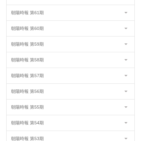
朝陽時報 第61期
朝陽時報 第60期
朝陽時報 第59期
朝陽時報 第58期
朝陽時報 第57期
朝陽時報 第56期
朝陽時報 第55期
朝陽時報 第54期
朝陽時報 第53期