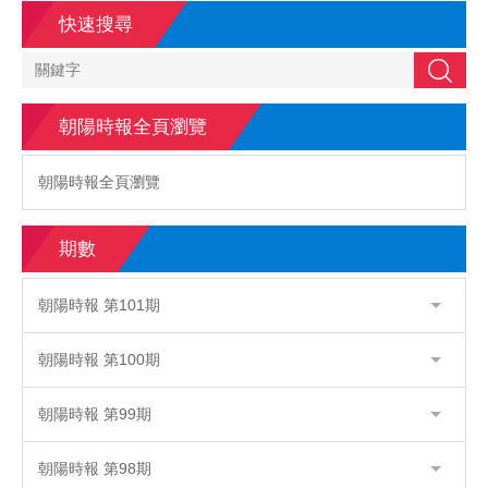
快速搜尋
搜尋
朝陽時報全頁瀏覽
朝陽時報全頁瀏覽
期數
朝陽時報 第101期
朝陽時報 第100期
朝陽時報 第99期
朝陽時報 第98期