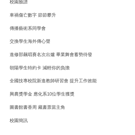
校園臉譜
車禍傷亡數字 節節攀升
傳播藝術系同學會
交換學生海外傳心聲
進修部飆唱賽名次出爐 畢業舞會蓄勢待發
朝陽學生特約卡 減輕你的負擔
全國技專校院新進教師研習會 提升工作效能
興農獎學金 應化系10位學生獲獎
圖書館書香周 藏書票當主角
校園簡訊