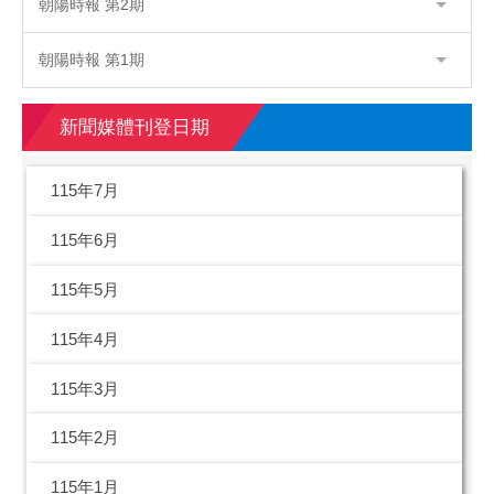
朝陽時報 第2期
朝陽時報 第1期
新聞媒體刊登日期
115年7月
115年6月
115年5月
115年4月
115年3月
115年2月
115年1月