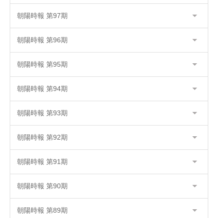
朝陽時報 第97期
朝陽時報 第96期
朝陽時報 第95期
朝陽時報 第94期
朝陽時報 第93期
朝陽時報 第92期
朝陽時報 第91期
朝陽時報 第90期
朝陽時報 第89期