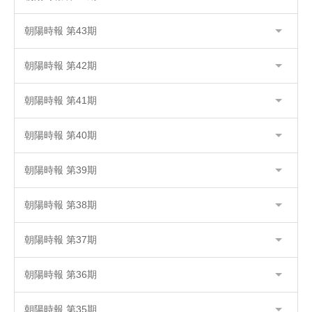
朝陽時報 第43期
朝陽時報 第42期
朝陽時報 第41期
朝陽時報 第40期
朝陽時報 第39期
朝陽時報 第38期
朝陽時報 第37期
朝陽時報 第36期
朝陽時報 第35期