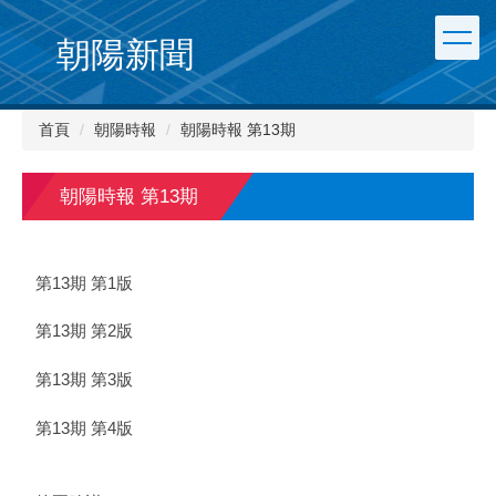
朝陽新聞
首頁
朝陽時報
朝陽時報 第13期
朝陽時報 第13期
第13期 第1版
第13期 第2版
第13期 第3版
第13期 第4版