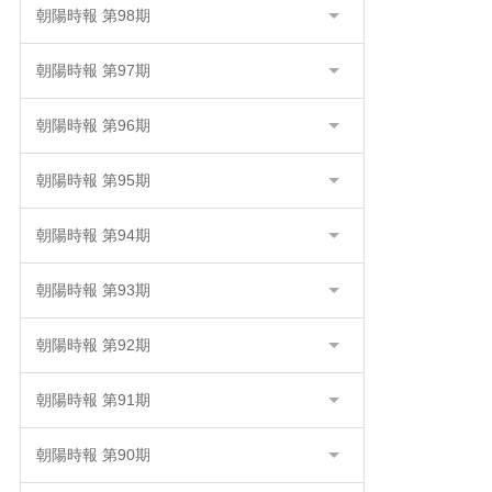
朝陽時報 第98期
朝陽時報 第97期
朝陽時報 第96期
朝陽時報 第95期
朝陽時報 第94期
朝陽時報 第93期
朝陽時報 第92期
朝陽時報 第91期
朝陽時報 第90期