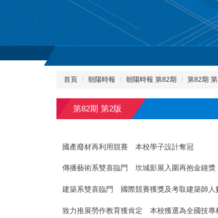
首頁
朝陽時報
朝陽時報 第82期
第82期 第
第82期 第2版
國產廢材再利用競賽 本校學子設計奪冠
傳播藝術系雙喜臨門 坎城影展入圍再抱金鐘獎
建築系雙喜臨門 國際競賽獲獎及考取建築師人
致力推展勞作教育獲肯定 本校獲選為全國技專