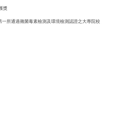
獲獎
國第一所通過黴菌毒素檢測及環境檢測認證之大專院校