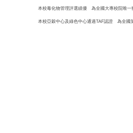
本校毒化物管理評選績優 為全國大專校院唯一
本校亞穀中心及綠色中心通過TAF認證 為全