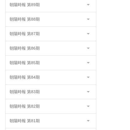
朝陽時報 第89期
朝陽時報 第88期
朝陽時報 第87期
朝陽時報 第86期
朝陽時報 第85期
朝陽時報 第84期
朝陽時報 第83期
朝陽時報 第82期
朝陽時報 第81期