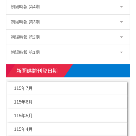
朝陽時報 第4期
朝陽時報 第3期
朝陽時報 第2期
朝陽時報 第1期
新聞媒體刊登日期
115年7月
115年6月
115年5月
115年4月