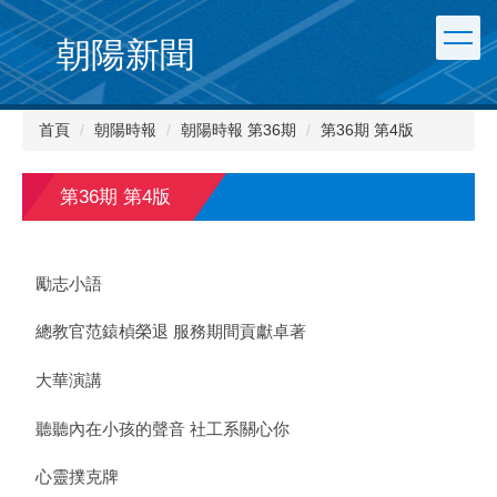
朝陽新聞
首頁
朝陽時報
朝陽時報 第36期
第36期 第4版
第36期 第4版
勵志小語
總教官范鎱楨榮退 服務期間貢獻卓著
大華演講
聽聽內在小孩的聲音 社工系關心你
心靈撲克牌