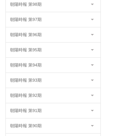
朝陽時報 第98期
朝陽時報 第97期
朝陽時報 第96期
朝陽時報 第95期
朝陽時報 第94期
朝陽時報 第93期
朝陽時報 第92期
朝陽時報 第91期
朝陽時報 第90期