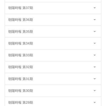
朝陽時報 第37期
朝陽時報 第36期
朝陽時報 第35期
朝陽時報 第34期
朝陽時報 第33期
朝陽時報 第32期
朝陽時報 第31期
朝陽時報 第30期
朝陽時報 第29期