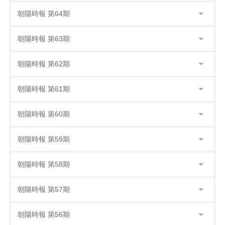
朝陽時報 第64期
朝陽時報 第63期
朝陽時報 第62期
朝陽時報 第61期
朝陽時報 第60期
朝陽時報 第59期
朝陽時報 第58期
朝陽時報 第57期
朝陽時報 第56期