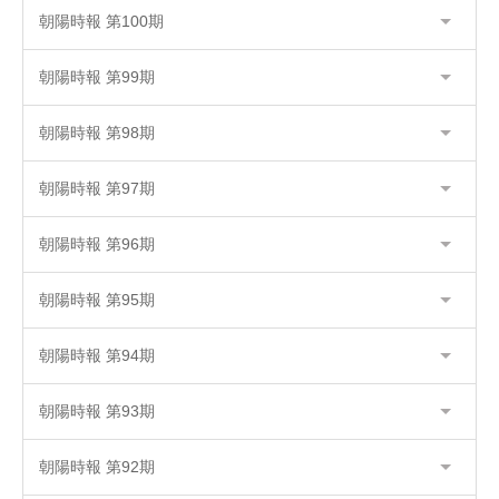
朝陽時報 第100期
朝陽時報 第99期
朝陽時報 第98期
朝陽時報 第97期
朝陽時報 第96期
朝陽時報 第95期
朝陽時報 第94期
朝陽時報 第93期
朝陽時報 第92期