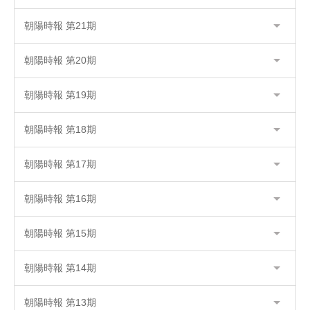
朝陽時報 第21期
朝陽時報 第20期
朝陽時報 第19期
朝陽時報 第18期
朝陽時報 第17期
朝陽時報 第16期
朝陽時報 第15期
朝陽時報 第14期
朝陽時報 第13期