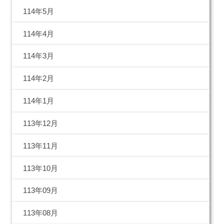
114年5月
114年4月
114年3月
114年2月
114年1月
113年12月
113年11月
113年10月
113年09月
113年08月