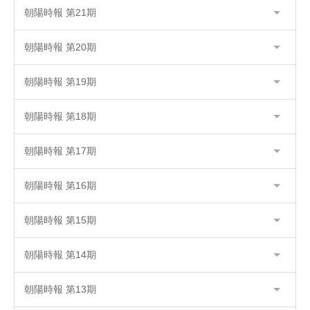
朝陽時報 第21期
朝陽時報 第20期
朝陽時報 第19期
朝陽時報 第18期
朝陽時報 第17期
朝陽時報 第16期
朝陽時報 第15期
朝陽時報 第14期
朝陽時報 第13期