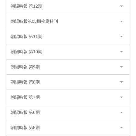
朝陽時報 第12期
朝陽時報第08期校慶特刊
朝陽時報 第11期
朝陽時報 第10期
朝陽時報 第9期
朝陽時報 第8期
朝陽時報 第7期
朝陽時報 第6期
朝陽時報 第5期