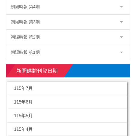
朝陽時報 第4期
朝陽時報 第3期
朝陽時報 第2期
朝陽時報 第1期
新聞媒體刊登日期
115年7月
115年6月
115年5月
115年4月