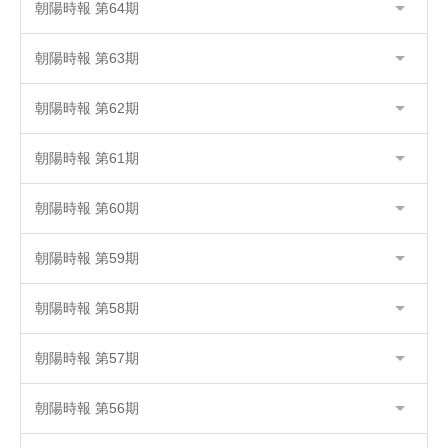
朝陽時報 第64期
朝陽時報 第63期
朝陽時報 第62期
朝陽時報 第61期
朝陽時報 第60期
朝陽時報 第59期
朝陽時報 第58期
朝陽時報 第57期
朝陽時報 第56期