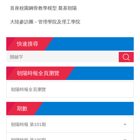
首座校園鋼骨教學模型 奠基朝陽
大陸參訪團－管理學院及理工學院
快速搜尋
搜尋
朝陽時報全頁瀏覽
朝陽時報全頁瀏覽
期數
朝陽時報 第101期
朝陽時報 第100期