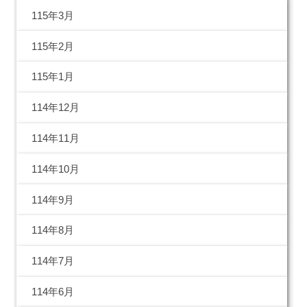
115年3月
115年2月
115年1月
114年12月
114年11月
114年10月
114年9月
114年8月
114年7月
114年6月