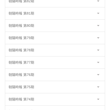
朝陽時報 第82期
朝陽時報 第81期
朝陽時報 第80期
朝陽時報 第79期
朝陽時報 第78期
朝陽時報 第77期
朝陽時報 第76期
朝陽時報 第75期
朝陽時報 第74期