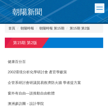
朝陽新聞
首頁
朝陽時報
朝陽時報 第15期
第15期 第2版
第15期 第2版
健康百分百
2002環境分析化學研討會 產官學獻策
企管系研討會研議貿易救濟防火牆 學者提方案
窗外有自由—談推動自由軟體
澳洲參訪團－設計學院