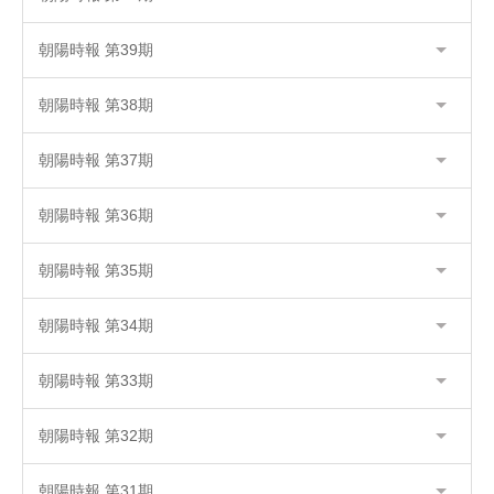
朝陽時報 第39期
朝陽時報 第38期
朝陽時報 第37期
朝陽時報 第36期
朝陽時報 第35期
朝陽時報 第34期
朝陽時報 第33期
朝陽時報 第32期
朝陽時報 第31期