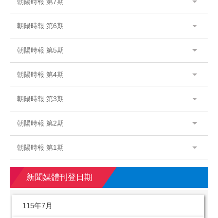
朝陽時報 第7期
朝陽時報 第6期
朝陽時報 第5期
朝陽時報 第4期
朝陽時報 第3期
朝陽時報 第2期
朝陽時報 第1期
新聞媒體刊登日期
115年7月