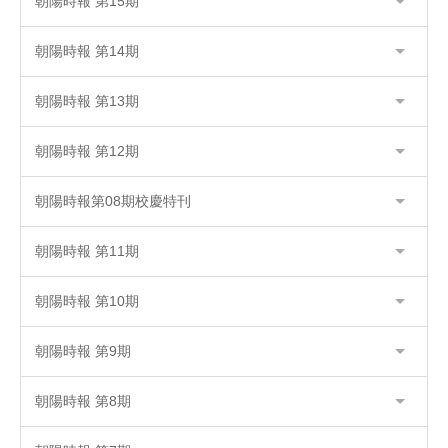
朝陽時報 第15期
朝陽時報 第14期
朝陽時報 第13期
朝陽時報 第12期
朝陽時報第08期校慶特刊
朝陽時報 第11期
朝陽時報 第10期
朝陽時報 第9期
朝陽時報 第8期