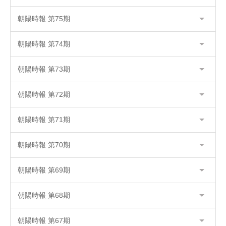
朝陽時報 第75期
朝陽時報 第74期
朝陽時報 第73期
朝陽時報 第72期
朝陽時報 第71期
朝陽時報 第70期
朝陽時報 第69期
朝陽時報 第68期
朝陽時報 第67期