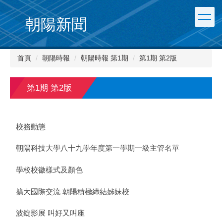
朝陽新聞
首頁
朝陽時報
朝陽時報 第1期
第1期 第2版
第1期 第2版
校務動態
朝陽科技大學八十九學年度第一學期一級主管名單
學校校徽樣式及顏色
擴大國際交流 朝陽積極締結姊妹校
波錠影展 叫好又叫座