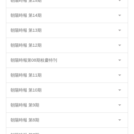
朝陽時報 第15期
朝陽時報 第14期
朝陽時報 第13期
朝陽時報 第12期
朝陽時報第08期校慶特刊
朝陽時報 第11期
朝陽時報 第10期
朝陽時報 第9期
朝陽時報 第8期