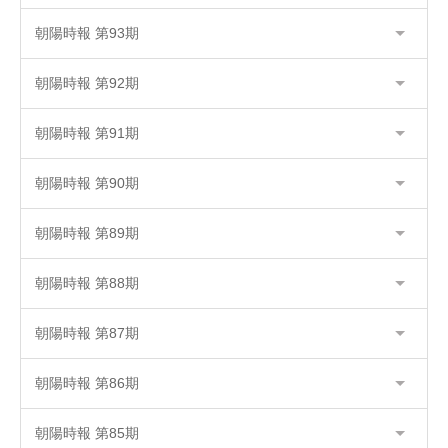
朝陽時報 第93期
朝陽時報 第92期
朝陽時報 第91期
朝陽時報 第90期
朝陽時報 第89期
朝陽時報 第88期
朝陽時報 第87期
朝陽時報 第86期
朝陽時報 第85期