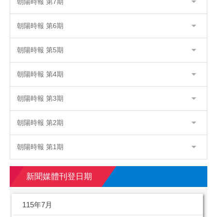
朝陽時報 第7期
朝陽時報 第6期
朝陽時報 第5期
朝陽時報 第4期
朝陽時報 第3期
朝陽時報 第2期
朝陽時報 第1期
新聞媒體刊登日期
115年7月