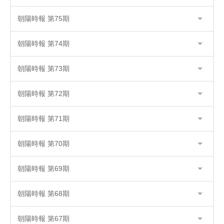
朝陽時報 第75期
朝陽時報 第74期
朝陽時報 第73期
朝陽時報 第72期
朝陽時報 第71期
朝陽時報 第70期
朝陽時報 第69期
朝陽時報 第68期
朝陽時報 第67期