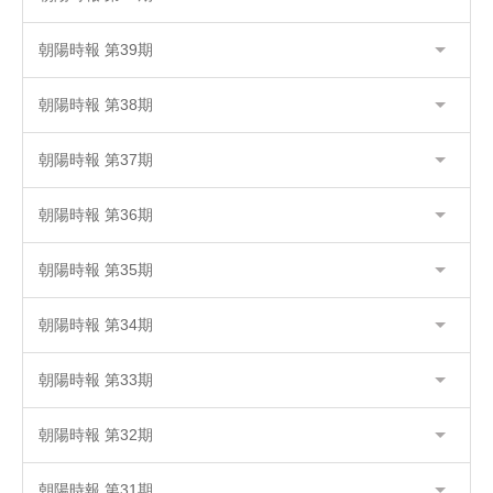
朝陽時報 第39期
朝陽時報 第38期
朝陽時報 第37期
朝陽時報 第36期
朝陽時報 第35期
朝陽時報 第34期
朝陽時報 第33期
朝陽時報 第32期
朝陽時報 第31期