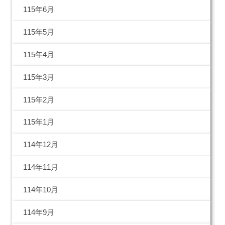
115年6月
115年5月
115年4月
115年3月
115年2月
115年1月
114年12月
114年11月
114年10月
114年9月