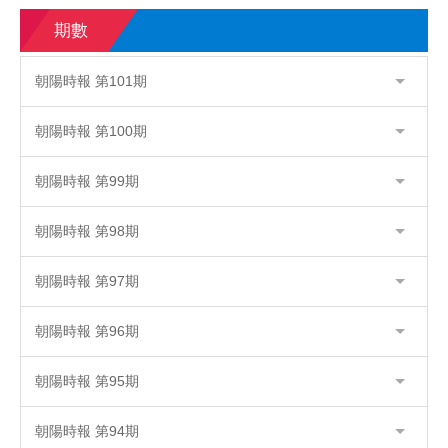
期數
朝陽時報 第101期
朝陽時報 第100期
朝陽時報 第99期
朝陽時報 第98期
朝陽時報 第97期
朝陽時報 第96期
朝陽時報 第95期
朝陽時報 第94期