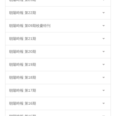
朝陽時報 第22期
朝陽時報 第09期校慶特刊
朝陽時報 第21期
朝陽時報 第20期
朝陽時報 第19期
朝陽時報 第18期
朝陽時報 第17期
朝陽時報 第16期