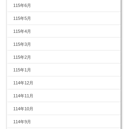
115年6月
115年5月
115年4月
115年3月
115年2月
115年1月
114年12月
114年11月
114年10月
114年9月