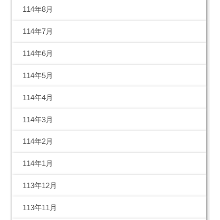
114年8月
114年7月
114年6月
114年5月
114年4月
114年3月
114年2月
114年1月
113年12月
113年11月