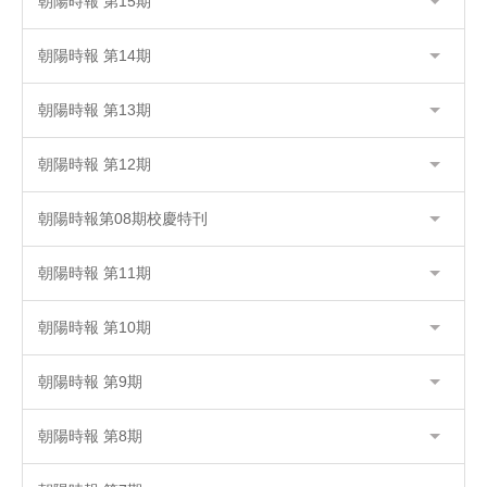
朝陽時報 第15期
朝陽時報 第14期
朝陽時報 第13期
朝陽時報 第12期
朝陽時報第08期校慶特刊
朝陽時報 第11期
朝陽時報 第10期
朝陽時報 第9期
朝陽時報 第8期