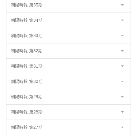
朝陽時報 第35期
朝陽時報 第34期
朝陽時報 第33期
朝陽時報 第32期
朝陽時報 第31期
朝陽時報 第30期
朝陽時報 第29期
朝陽時報 第28期
朝陽時報 第27期