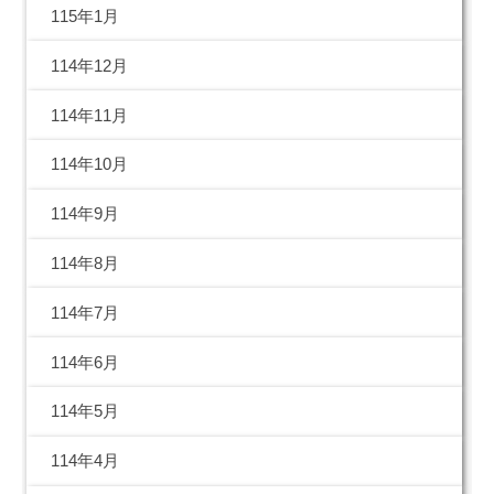
115年1月
114年12月
114年11月
114年10月
114年9月
114年8月
114年7月
114年6月
114年5月
114年4月