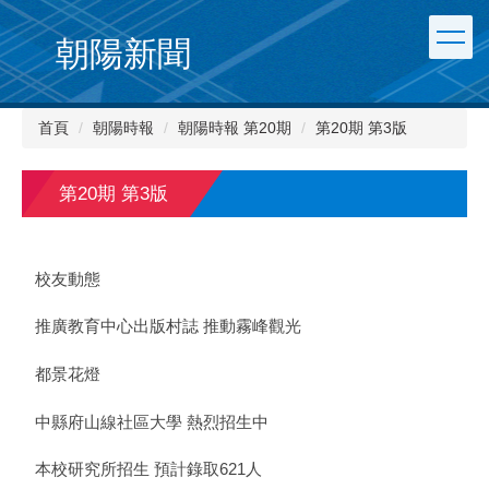
朝陽新聞
首頁
朝陽時報
朝陽時報 第20期
第20期 第3版
第20期 第3版
校友動態
推廣教育中心出版村誌 推動霧峰觀光
都景花燈
中縣府山線社區大學 熱烈招生中
本校研究所招生 預計錄取621人