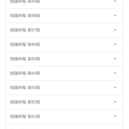
朝陽時報 第89期
朝陽時報 第88期
朝陽時報 第87期
朝陽時報 第86期
朝陽時報 第85期
朝陽時報 第84期
朝陽時報 第83期
朝陽時報 第82期
朝陽時報 第81期