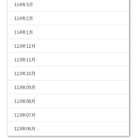
114年3月
114年2月
114年1月
113年12月
113年11月
113年10月
113年09月
113年08月
113年07月
113年06月