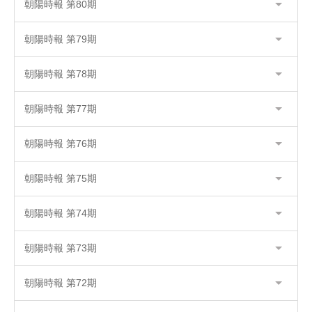
朝陽時報 第80期
朝陽時報 第79期
朝陽時報 第78期
朝陽時報 第77期
朝陽時報 第76期
朝陽時報 第75期
朝陽時報 第74期
朝陽時報 第73期
朝陽時報 第72期