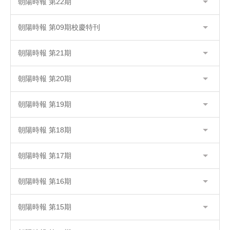
朝陽時報 第22期
朝陽時報 第09期校慶特刊
朝陽時報 第21期
朝陽時報 第20期
朝陽時報 第19期
朝陽時報 第18期
朝陽時報 第17期
朝陽時報 第16期
朝陽時報 第15期