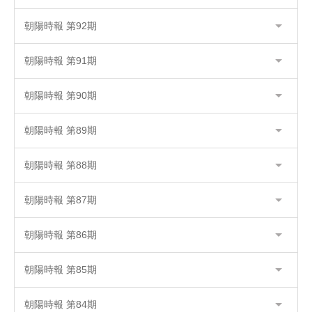
朝陽時報 第92期
朝陽時報 第91期
朝陽時報 第90期
朝陽時報 第89期
朝陽時報 第88期
朝陽時報 第87期
朝陽時報 第86期
朝陽時報 第85期
朝陽時報 第84期