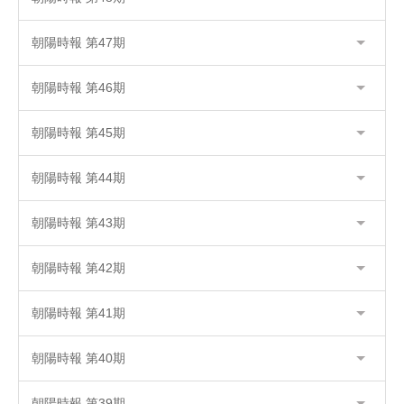
朝陽時報 第47期
朝陽時報 第46期
朝陽時報 第45期
朝陽時報 第44期
朝陽時報 第43期
朝陽時報 第42期
朝陽時報 第41期
朝陽時報 第40期
朝陽時報 第39期