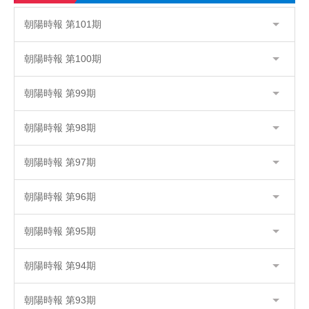
朝陽時報 第101期
朝陽時報 第100期
朝陽時報 第99期
朝陽時報 第98期
朝陽時報 第97期
朝陽時報 第96期
朝陽時報 第95期
朝陽時報 第94期
朝陽時報 第93期