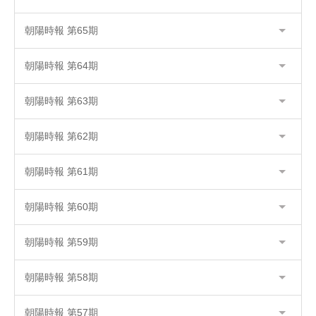
朝陽時報 第65期
朝陽時報 第64期
朝陽時報 第63期
朝陽時報 第62期
朝陽時報 第61期
朝陽時報 第60期
朝陽時報 第59期
朝陽時報 第58期
朝陽時報 第57期