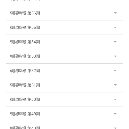
朝陽時報 第56期
朝陽時報 第55期
朝陽時報 第54期
朝陽時報 第53期
朝陽時報 第52期
朝陽時報 第51期
朝陽時報 第50期
朝陽時報 第49期
朝陽時報 第48期