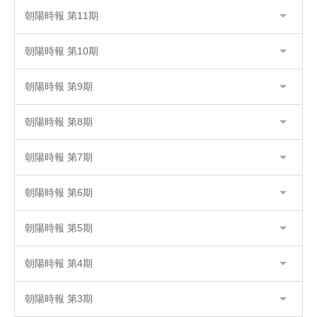
朝陽時報 第11期
朝陽時報 第10期
朝陽時報 第9期
朝陽時報 第8期
朝陽時報 第7期
朝陽時報 第6期
朝陽時報 第5期
朝陽時報 第4期
朝陽時報 第3期