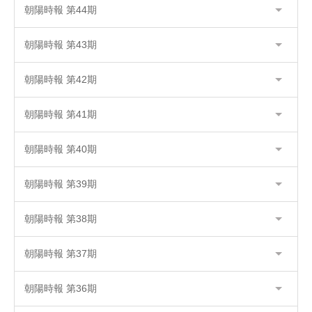
朝陽時報 第44期
朝陽時報 第43期
朝陽時報 第42期
朝陽時報 第41期
朝陽時報 第40期
朝陽時報 第39期
朝陽時報 第38期
朝陽時報 第37期
朝陽時報 第36期