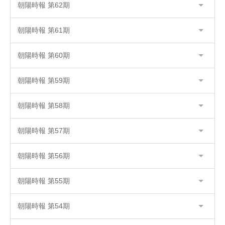
朝陽時報 第62期
朝陽時報 第61期
朝陽時報 第60期
朝陽時報 第59期
朝陽時報 第58期
朝陽時報 第57期
朝陽時報 第56期
朝陽時報 第55期
朝陽時報 第54期