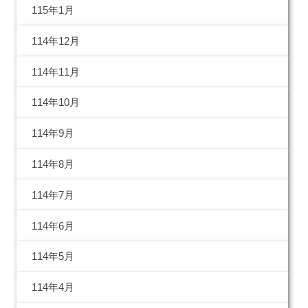
115年1月
114年12月
114年11月
114年10月
114年9月
114年8月
114年7月
114年6月
114年5月
114年4月